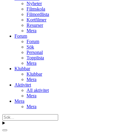
Nyheter
Filmskola
Filmordlista
Kortfilmer
Resurser
Mera
Forum
Forum
Sök
Personal
Topplista
Mera
Klubbar
Klubbar
Mera
Aktivitet
All aktivitet
Mera
Mera
Mera