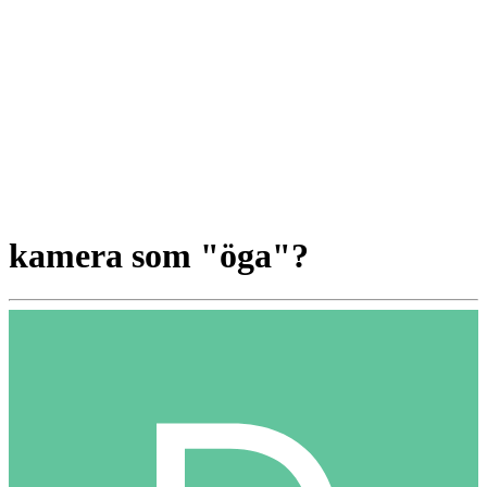
kamera som "öga"?