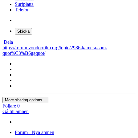
Surfplatta
Telefon
Skicka
Dela
https://forum.voodoofilm.org/topic/2986-kamera-som-
quot%C3%B6gaquot/
More sharing options...
Följare
0
Gå till ämnen
Forum - Nya ämnen