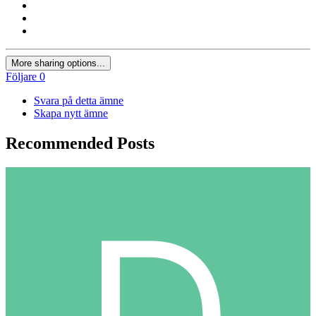
More sharing options...
Följare
0
Svara på detta ämne
Skapa nytt ämne
Recommended Posts