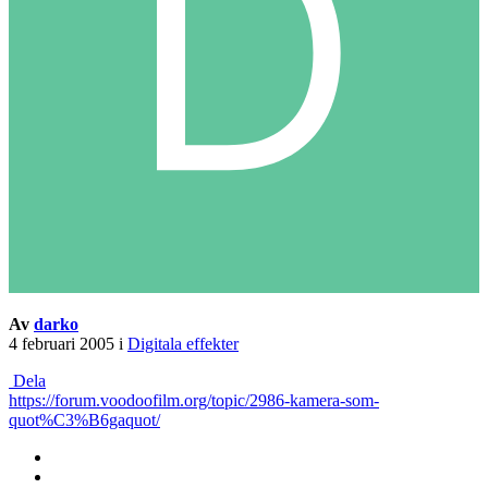
Av
darko
4 februari 2005
i
Digitala effekter
Dela
https://forum.voodoofilm.org/topic/2986-kamera-som-
quot%C3%B6gaquot/