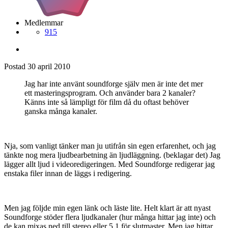
Medlemmar
915
Postad
30 april 2010
Jag har inte använt soundforge själv men är inte det mer
ett masteringsprogram. Och använder bara 2 kanaler?
Känns inte så lämpligt för film då du oftast behöver
ganska många kanaler.
Nja, som vanligt tänker man ju utifrån sin egen erfarenhet, och jag
tänkte nog mera ljudbearbetning än ljudläggning. (beklagar det) Jag
lägger allt ljud i videoredigeringen. Med Soundforge redigerar jag
enstaka filer innan de läggs i redigering.
Men jag följde min egen länk och läste lite. Helt klart är att nyast
Soundforge stöder flera ljudkanaler (hur många hittar jag inte) och
de kan mixas ned till stereo eller 5.1 för slutmaster. Men jag hittar