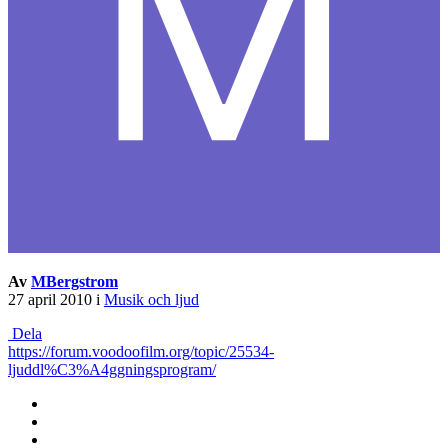
Av
MBergstrom
27 april 2010
i
Musik och ljud
Dela
https://forum.voodoofilm.org/topic/25534-
ljuddl%C3%A4ggningsprogram/