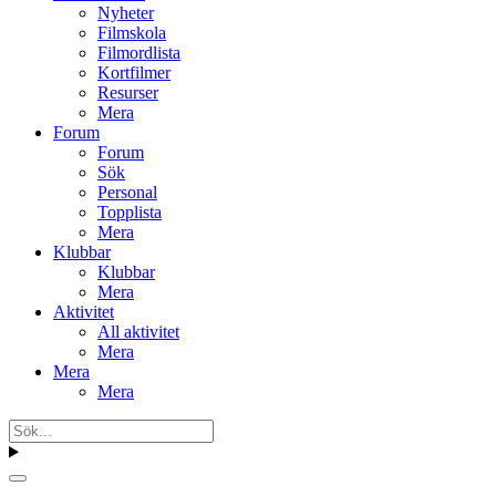
Nyheter
Filmskola
Filmordlista
Kortfilmer
Resurser
Mera
Forum
Forum
Sök
Personal
Topplista
Mera
Klubbar
Klubbar
Mera
Aktivitet
All aktivitet
Mera
Mera
Mera