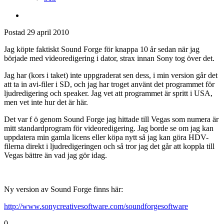
Postad
29 april 2010
Jag köpte faktiskt Sound Forge för knappa 10 år sedan när jag
började med videoredigering i dator, strax innan Sony tog över det.
Jag har (kors i taket) inte uppgraderat sen dess, i min version går det
att ta in avi-filer i SD, och jag har troget använt det programmet för
ljudredigering och speaker. Jag vet att programmet är spritt i USA,
men vet inte hur det är här.
Det var f ö genom Sound Forge jag hittade till Vegas som numera är
mitt standardprogram för videoredigering. Jag borde se om jag kan
uppdatera min gamla licens eller köpa nytt så jag kan göra HDV-
filerna direkt i ljudredigeringen och så tror jag det går att koppla till
Vegas bättre än vad jag gör idag.
Ny version av Sound Forge finns här:
http://www.sonycreativesoftware.com/soundforgesoftware
0