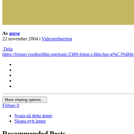
Av
gorse
22 november 2004
i
Videoredigering
Dela
https://forum.voodoofilm.org/topic/2389-foton-i-film-hur-g%C3%B6
More sharing options...
Följare
0
Svara på detta ämne
Skapa nytt ämne
Recommended Posts