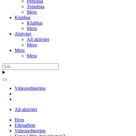
Personal
Topplista
Mera
Klubbar
Klubbar
Mera
Aktivitet
All aktivitet
Mera
Mera
Mera
Videoredigering
All aktivitet
Hem
Efterarbete
Videoredigering