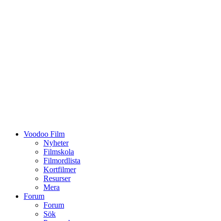
Voodoo Film
Nyheter
Filmskola
Filmordlista
Kortfilmer
Resurser
Mera
Forum
Forum
Sök