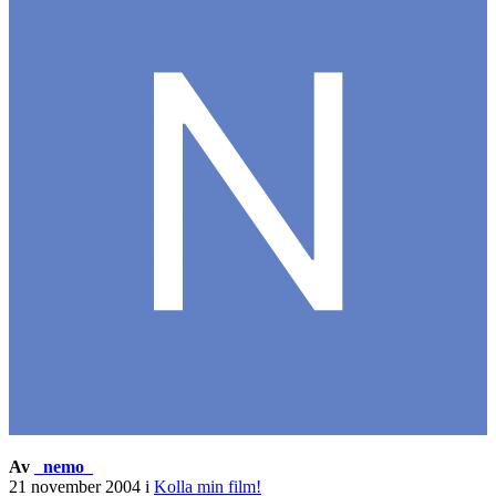
Av
_nemo_
21 november 2004
i
Kolla min film!