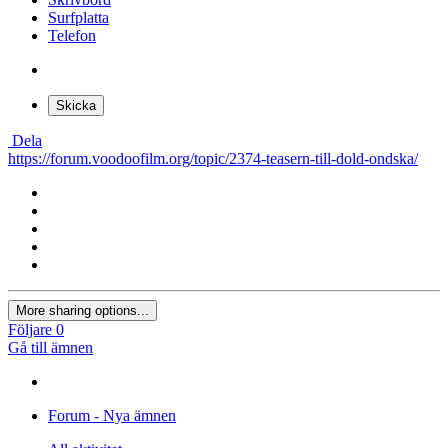
Surfplatta
Telefon
Skicka
Dela
https://forum.voodoofilm.org/topic/2374-teasern-till-dold-ondska/
More sharing options...
Följare
0
Gå till ämnen
Forum - Nya ämnen