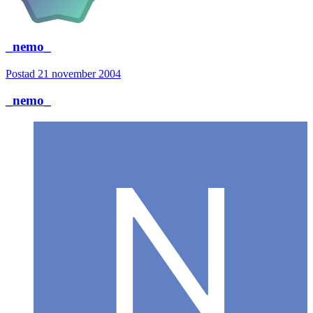
_nemo_
Postad
21 november 2004
_nemo_