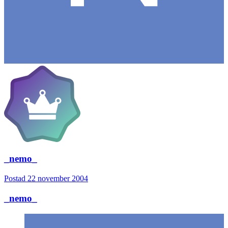
_nemo_
Postad
22 november 2004
_nemo_