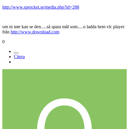
http://www.sprocket.se/media.php?id=288
om ni inte kan se den.....så spara mål som.....o ladda hem vlc player
från
http://www.download.com
0
Citera