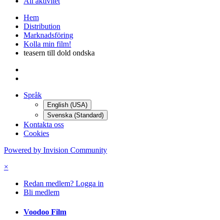
All aktivitet
Hem
Distribution
Marknadsföring
Kolla min film!
teasern till dold ondska
Språk
English (USA)
Svenska (Standard)
Kontakta oss
Cookies
Powered by Invision Community
×
Redan medlem? Logga in
Bli medlem
Voodoo Film