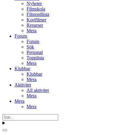
Nyheter
Filmskola
Filmordlista
Kortfilmer
Resurser
Mera
Forum
Forum
Sök
Personal
Topplista
Mera
Klubbar
Klubbar
Mera
Aktivitet
All aktivitet
Mera
Mera
Mera