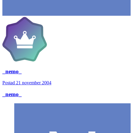
_nemo_
Postad
21 november 2004
_nemo_