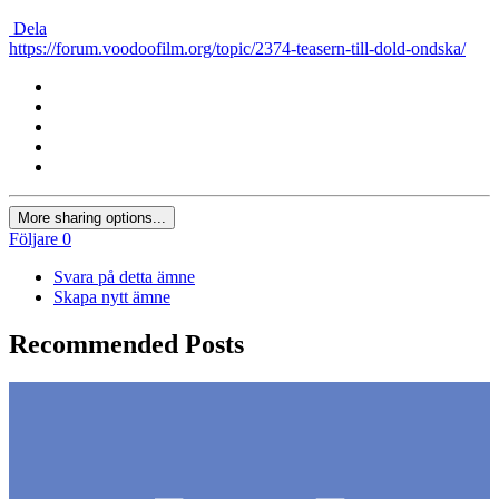
Dela
https://forum.voodoofilm.org/topic/2374-teasern-till-dold-ondska/
More sharing options...
Följare
0
Svara på detta ämne
Skapa nytt ämne
Recommended Posts