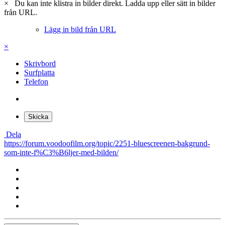
×
Du kan inte klistra in bilder direkt. Ladda upp eller sätt in bilder
från URL.
Lägg in bild från URL
×
Skrivbord
Surfplatta
Telefon
Skicka
Dela
https://forum.voodoofilm.org/topic/2251-bluescreenen-bakgrund-
som-inte-f%C3%B6ljer-med-bilden/