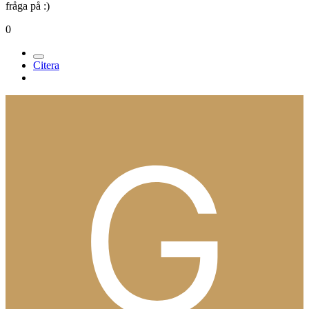
fråga på :)
0
Citera