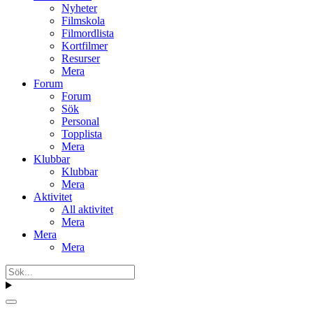
Nyheter
Filmskola
Filmordlista
Kortfilmer
Resurser
Mera
Forum
Forum
Sök
Personal
Topplista
Mera
Klubbar
Klubbar
Mera
Aktivitet
All aktivitet
Mera
Mera
Mera