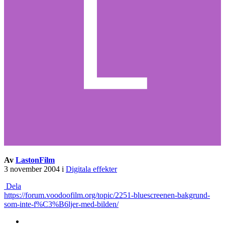
Av
LastonFilm
3 november 2004
i
Digitala effekter
Dela
https://forum.voodoofilm.org/topic/2251-bluescreenen-bakgrund-
som-inte-f%C3%B6ljer-med-bilden/