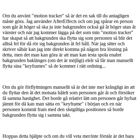
Om du använt "motion tracker" så är det en sak till du antagligen
måste göra. Jag använder AfterEffects och om jag spårar en person
som går åt höger så ska ju inte bakgrunden också gå åt höger utan åt
vänster och när jag kommer lägga på det som min "motion tracker"
har skapat så att bakgrunden ska flytta sig som personen så blir det
alltså fel för då rör sig bakgrunden åt fel håll. När jag sitter och
skriver såhär kan jag inte direkt komma på någon bra lösning på
detta, men det man kan göra är att man kan testa spola enabrt
bakgrunden baklänges (om det är möjligt) elelr så får man manuellt
flytta sina "keyframes" så de kommer i rätt ordning...
Om du gör förflyttningen manuellt så är det inte mer krångligt än att
du flyttar den åt det motsata hålelt som personen går åt och försöker
få samma hastighet. Det borde gå relativt lätt om personen går hyfsat
jämnt för då kan man sätta en "keyframe" i början och en när
personen kommit fram med den slutgiltiga positionen så borde
bakgrunden flytta sig i samma takt.
Hoppas detta hjälpte och om du vill veta mer/inte förstår är det bara