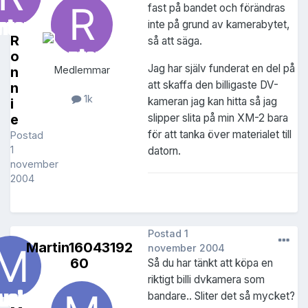
fast på bandet och förändras
inte på grund av kamerabytet,
R
så att säga.
o
Jag har själv funderat en del på
n
Medlemmar
att skaffa den billigaste DV-
n
1k
kameran jag kan hitta så jag
i
slipper slita på min XM-2 bara
e
för att tanka över materialet till
Postad
1
datorn.
november
2004
Postad
1
Martin16043192
november 2004
60
Så du har tänkt att köpa en
riktigt billi dvkamera som
bandare.. Sliter det så mycket?