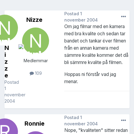
Postad
1
Nizze
november 2004
Om jag filmar med en kamera
med bra kvalite och sedan tar
bandet och tankar över filmen
N
från en annan kamera med
i
sämmre kvalite kommer det då
z
Medlemmar
bli sämmre kvalite på filmen.
z
109
Hoppas ni förstår vad jag
e
menar.
Postad
1
november
2004
Postad
1
Ronnie
november 2004
Nope, "kvaliteten" sitter redan