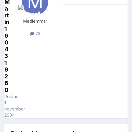
M
a
rt
in
Medlemmar
1
73
6
0
4
3
1
9
2
6
0
Postad
1
november
2004