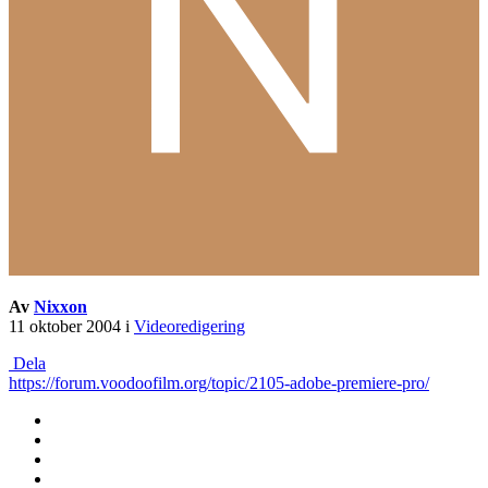
Av
Nixxon
11 oktober 2004
i
Videoredigering
Dela
https://forum.voodoofilm.org/topic/2105-adobe-premiere-pro/