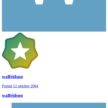
walfridson
Postad
12 oktober 2004
walfridson