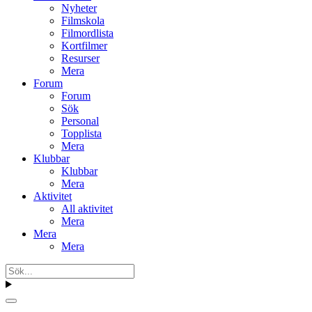
Nyheter
Filmskola
Filmordlista
Kortfilmer
Resurser
Mera
Forum
Forum
Sök
Personal
Topplista
Mera
Klubbar
Klubbar
Mera
Aktivitet
All aktivitet
Mera
Mera
Mera