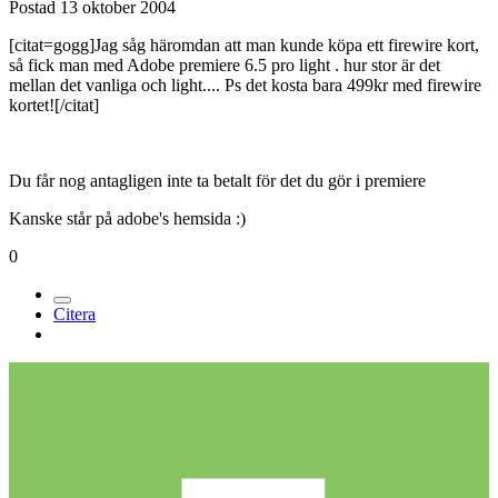
Postad
13 oktober 2004
[citat=gogg]Jag såg häromdan att man kunde köpa ett firewire kort,
så fick man med Adobe premiere 6.5 pro light . hur stor är det
mellan det vanliga och light.... Ps det kosta bara 499kr med firewire
kortet![/citat]
Du får nog antagligen inte ta betalt för det du gör i premiere
Kanske står på adobe's hemsida :)
0
Citera