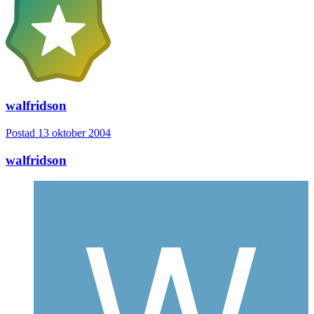
walfridson
Postad
13 oktober 2004
walfridson