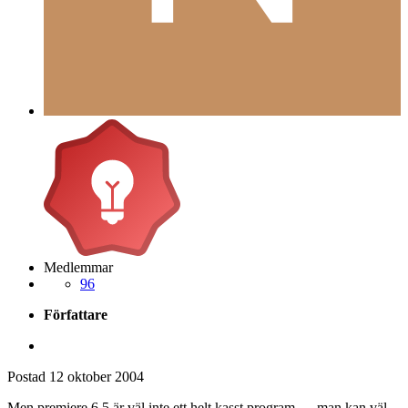
Medlemmar
96
Författare
Postad
12 oktober 2004
Men premiere 6.5 är väl inte ett helt kasst program......man kan väl