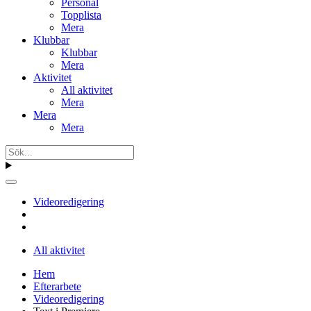
Personal
Topplista
Mera
Klubbar
Klubbar
Mera
Aktivitet
All aktivitet
Mera
Mera
Mera
Videoredigering
All aktivitet
Hem
Efterarbete
Videoredigering