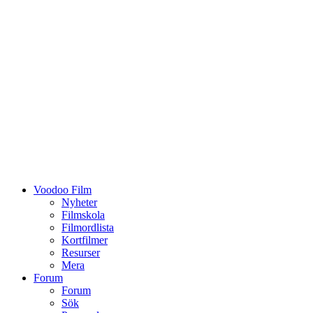
Voodoo Film
Nyheter
Filmskola
Filmordlista
Kortfilmer
Resurser
Mera
Forum
Forum
Sök