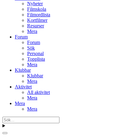
Nyheter
Filmskola
Filmordlista
Kortfilmer
Resurser
Mera
Forum
Forum
Sök
Personal
Topplista
Mera
Klubbar
Klubbar
Mera
Aktivitet
All aktivitet
Mera
Mera
Mera