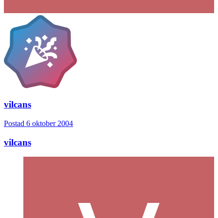
vilcans
Postad
6 oktober 2004
vilcans