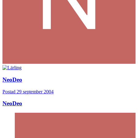
NeoDeo
Postad
29 september 2004
NeoDeo