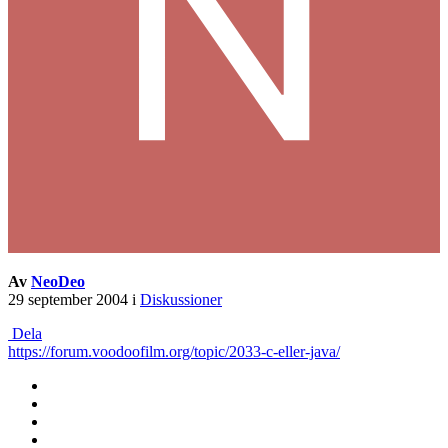
Av
NeoDeo
29 september 2004
i
Diskussioner
Dela
https://forum.voodoofilm.org/topic/2033-c-eller-java/