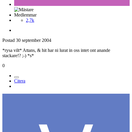
Medlemmar
2,7k
Postad
30 september 2004
*rysa vilt* Attans, & hit har ni lurat in oss intet ont anande
stackare!? ;-) *s*
0
Citera