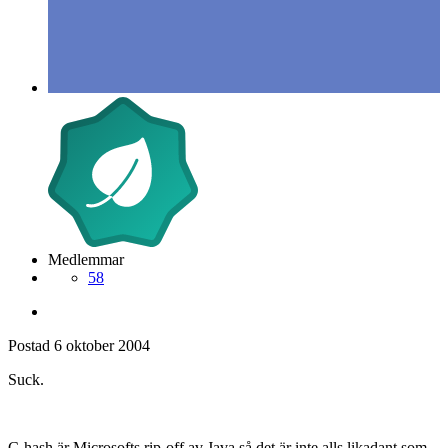
Medlemmar
58
Postad
6 oktober 2004
Suck.
C-hash är Microsofts rip-off av Java så det är inte alls likadant som