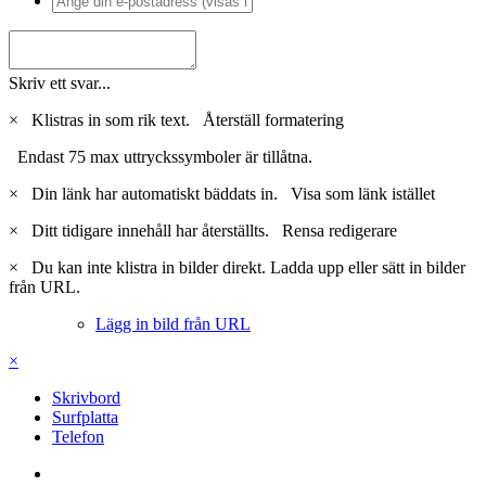
Skriv ett svar...
×
Klistras in som rik text.
Återställ formatering
Endast 75 max uttryckssymboler är tillåtna.
×
Din länk har automatiskt bäddats in.
Visa som länk istället
×
Ditt tidigare innehåll har återställts.
Rensa redigerare
×
Du kan inte klistra in bilder direkt. Ladda upp eller sätt in bilder
från URL.
Lägg in bild från URL
×
Skrivbord
Surfplatta
Telefon