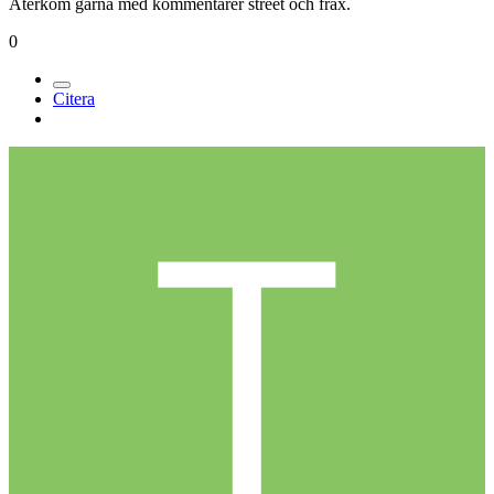
Återkom gärna med kommentarer street och frax.
0
Citera