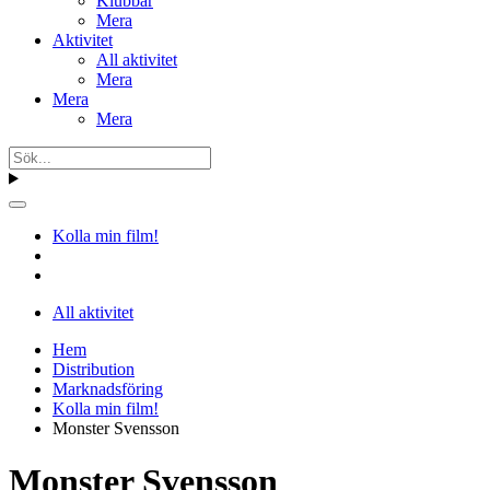
Klubbar
Mera
Aktivitet
All aktivitet
Mera
Mera
Mera
Kolla min film!
All aktivitet
Hem
Distribution
Marknadsföring
Kolla min film!
Monster Svensson
Monster Svensson