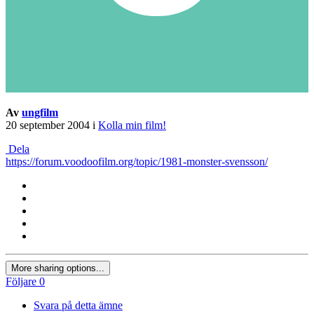
Av
ungfilm
20 september 2004
i
Kolla min film!
Dela
https://forum.voodoofilm.org/topic/1981-monster-svensson/
More sharing options...
Följare
0
Svara på detta ämne