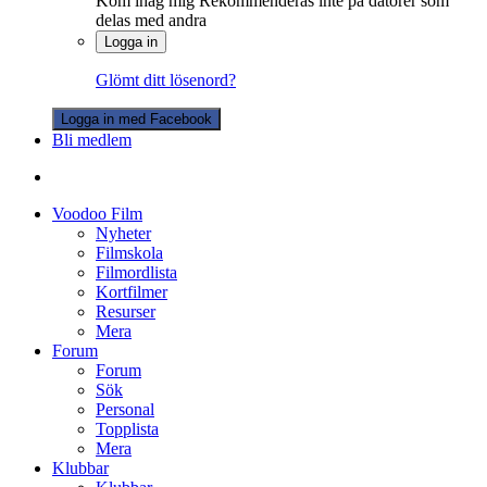
Kom ihåg mig
Rekommenderas inte på datorer som
delas med andra
Logga in
Glömt ditt lösenord?
Logga in med Facebook
Bli medlem
Voodoo Film
Nyheter
Filmskola
Filmordlista
Kortfilmer
Resurser
Mera
Forum
Forum
Sök
Personal
Topplista
Mera
Klubbar