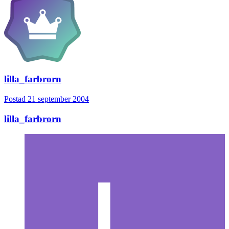
lilla_farbrorn
Postad
21 september 2004
lilla_farbrorn