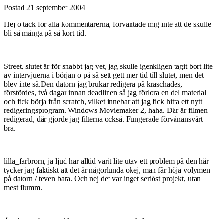
Postad
21 september 2004
Hej o tack för alla kommentarerna, förväntade mig inte att de skulle
bli så många på så kort tid.
Street, slutet är för snabbt jag vet, jag skulle igenkligen tagit bort lite
av intervjuerna i början o på så sett gett mer tid till slutet, men det
blev inte så.Den datorn jag brukar redigera på kraschades,
förstördes, två dagar innan deadlinen så jag förlora en del material
och fick börja från scratch, vilket innebar att jag fick hitta ett nytt
redigeringsprogram. Windows Moviemaker 2, haha. Där är filmen
redigerad, där gjorde jag filterna också. Fungerade förvånansvärt
bra.
lilla_farbrorn, ja ljud har alltid varit lite utav ett problem på den här
tycker jag faktiskt att det är någorlunda okej, man får höja volymen
på datorn / teven bara. Och nej det var inget seriöst projekt, utan
mest flumm.