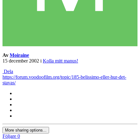
Av
Moiraine
15 december 2002
i
Kolla mitt manus!
Dela
https://forum.voodoofilm.org/topic/185-belissimo-eller-hur-det-
stavas/
More sharing options...
Följare
0