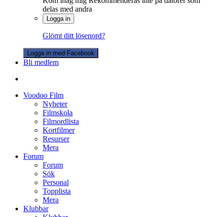
Kom ihåg mig
Rekommenderas inte på datorer som
delas med andra
Logga in
Glömt ditt lösenord?
Logga in med Facebook
Bli medlem
Voodoo Film
Nyheter
Filmskola
Filmordlista
Kortfilmer
Resurser
Mera
Forum
Forum
Sök
Personal
Topplista
Mera
Klubbar