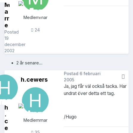
M
a
rr
Medlemmar
e
24
Postad
19
december
2002
2 år senare...
Postad
6 februari
h.cewers
2005
Ja, jag får väl också tacka. Har
undrat över detta ett tag.
h
.
/Hugo
c
Medlemmar
e
35