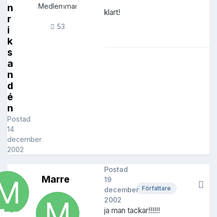
n
Medlemmar
klart!
r
53
i
k
s
a
n
d
é
n
Postad
14
december
2002
Postad
Marre
19
Författare
december
2002
ja man tackar!!!!!!