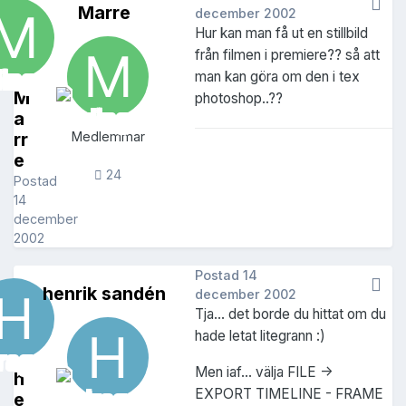
Marre
december 2002
Hur kan man få ut en stillbild
från filmen i premiere?? så att
man kan göra om den i tex
M
photoshop..??
a
rr
Medlemmar
e
24
Postad
14
december
2002
Postad
14
henrik sandén
december 2002
Tja... det borde du hittat om du
hade letat litegrann :)
Men iaf... välja FILE ->
h
EXPORT TIMELINE - FRAME
e