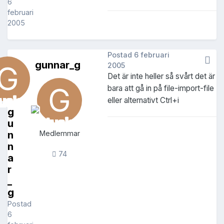
6
februari
2005
Postad
6 februari
gunnar_g
2005
Det är inte heller så svårt det är
bara att gå in på file-import-file
eller alternativt Ctrl+i
g
u
n
Medlemmar
n
74
a
r
_
g
Postad
6