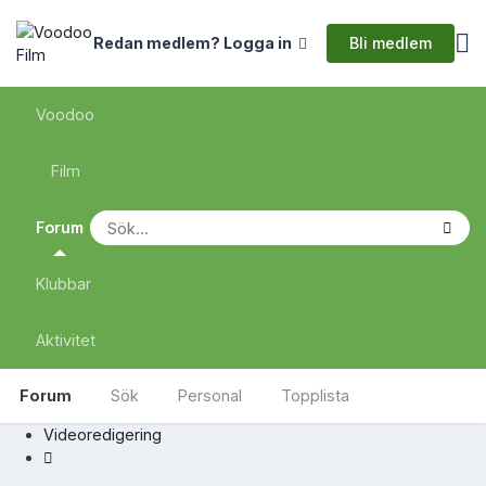
Bli medlem
Redan medlem? Logga in
Voodoo
Film
Forum
Klubbar
Aktivitet
Forum
Sök
Personal
Topplista
Videoredigering