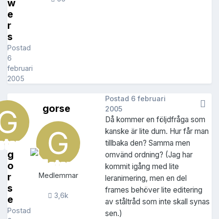
w
e
r
s
Postad
6
februari
2005
Postad
6 februari
gorse
2005
Då kommer en följdfråga som
kanske är lite dum. Hur får man
tillbaka den? Samma men
g
omvänd ordning? (Jag har
o
kommit igång med lite
r
Medlemmar
leranimering, men en del
s
frames behöver lite editering
3,6k
e
av ståltråd som inte skall synas
Postad
sen.)