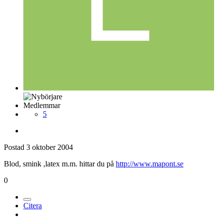
Medlemmar
5
Postad
3 oktober 2004
Blod, smink ,latex m.m. hittar du på
http://www.mapont.se
0
Citera