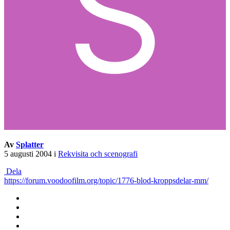
Av
Splatter
5 augusti 2004
i
Rekvisita och scenografi
Dela
https://forum.voodoofilm.org/topic/1776-blod-kroppsdelar-mm/