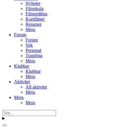
Nyheter
Filmskola
Filmordlista
Kortfilmer
Resurser
Mera
Forum
Forum
Sök
Personal
Topplista
Mera
Klubbar
Klubbar
Mera
Aktivitet
All aktivitet
Mera
Mera
Mera