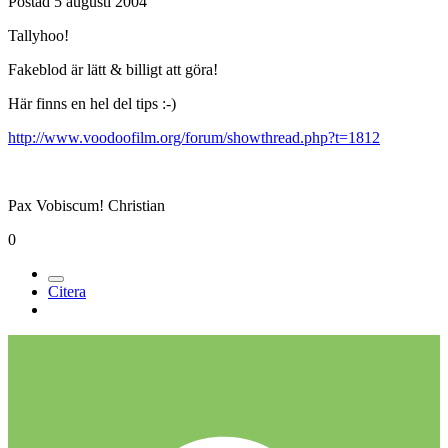
Postad
5 augusti 2004
Tallyhoo!
Fakeblod är lätt & billigt att göra!
Här finns en hel del tips :-)
http://www.voodoofilm.org/forum/showthread.php?t=1812
Pax Vobiscum! Christian
0
Citera