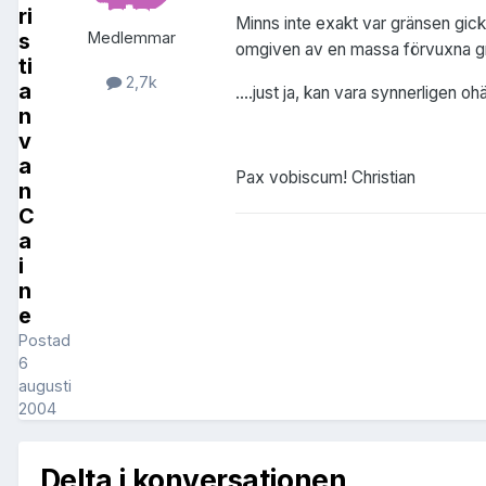
ri
Minns inte exakt var gränsen gick, 
s
Medlemmar
omgiven av en massa förvuxna grön
ti
2,7k
a
....just ja, kan vara synnerligen o
n
v
a
Pax vobiscum! Christian
n
C
a
i
n
e
Postad
6
augusti
2004
Delta i konversationen