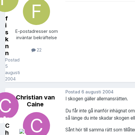
f
i
s
E-postadresser som
inväntar bekräftelse
k
n
22
n
Postad
5
augusti
2004
Postad
6 augusti 2004
Christian van
I skogen gäller allemansrätten.
Caine
Du får inte gå inanför inhägnat områ
så länge du inte skadar skogen elle
C
Sånt hör till samma rätt som tillå
h