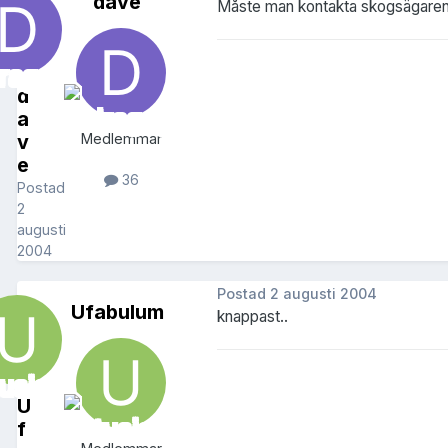
dave
Måste man kontakta skogsägaren 
d
a
v
Medlemmar
e
36
Postad
2
augusti
2004
Postad
2 augusti 2004
Ufabulum
knappast..
U
f