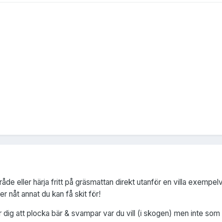
de eller härja fritt på gräsmattan direkt utanför en villa exempelvis,
r nåt annat du kan få skit för!
ter dig att plocka bär & svampar var du vill (i skogen) men inte som