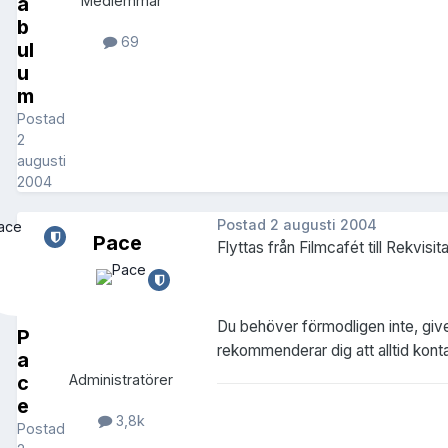
a
Medlemmar
b
69
ul
u
m
Postad
2
augusti
2004
Postad
2 augusti 2004
Pace
Flyttas från Filmcafét till Rekvisi
Du behöver förmodligen inte, give
P
rekommenderar dig att alltid kont
a
c
Administratörer
e
3,8k
Postad