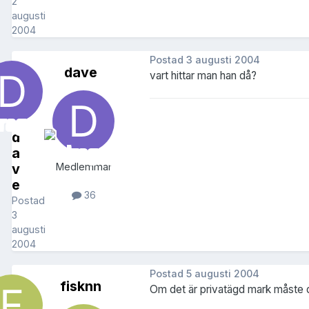
2
augusti
2004
Postad
3 augusti 2004
dave
vart hittar man han då?
d
a
v
Medlemmar
e
36
Postad
3
augusti
2004
Postad
5 augusti 2004
fisknn
Om det är privatägd mark måste du