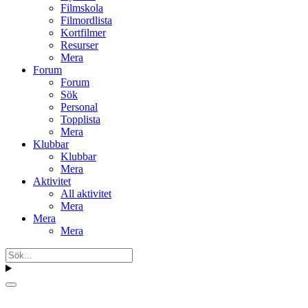
Filmskola
Filmordlista
Kortfilmer
Resurser
Mera
Forum
Forum
Sök
Personal
Topplista
Mera
Klubbar
Klubbar
Mera
Aktivitet
All aktivitet
Mera
Mera
Mera