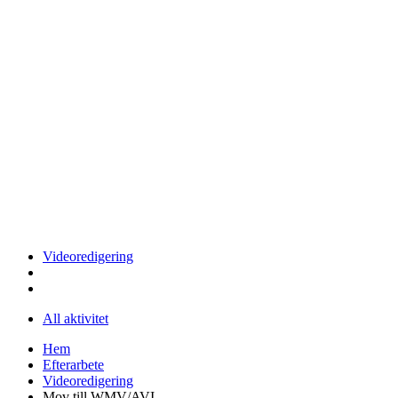
Videoredigering
All aktivitet
Hem
Efterarbete
Videoredigering
Mov till WMV/AVI