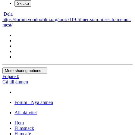
Skicka
Dela
https://forum.voodoofilm.org/topic/119-filmer-som-ni-ser-framemot-
mest/
More sharing options...
Följare
0
Gå till ämnen
Forum - Nya ämnen
All aktivitet
Hem
Filmsnack
Filmcafé