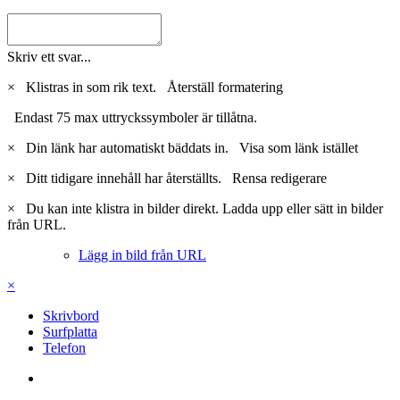
Skriv ett svar...
×
Klistras in som rik text.
Återställ formatering
Endast 75 max uttryckssymboler är tillåtna.
×
Din länk har automatiskt bäddats in.
Visa som länk istället
×
Ditt tidigare innehåll har återställts.
Rensa redigerare
×
Du kan inte klistra in bilder direkt. Ladda upp eller sätt in bilder
från URL.
Lägg in bild från URL
×
Skrivbord
Surfplatta
Telefon