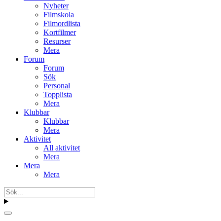
Nyheter
Filmskola
Filmordlista
Kortfilmer
Resurser
Mera
Forum
Forum
Sök
Personal
Topplista
Mera
Klubbar
Klubbar
Mera
Aktivitet
All aktivitet
Mera
Mera
Mera