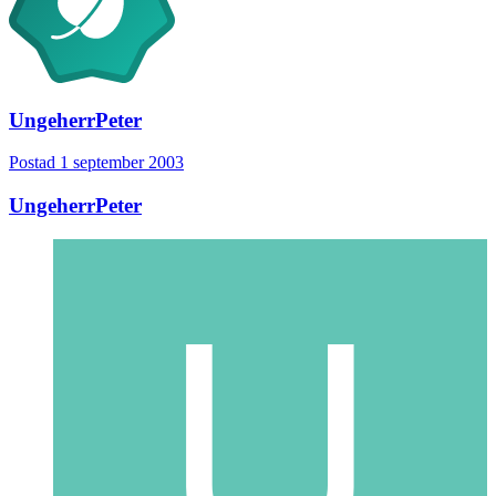
UngeherrPeter
Postad
1 september 2003
UngeherrPeter