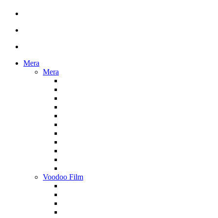
Mera
Mera
Voodoo Film