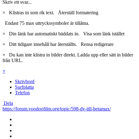
Skriv ett svar...
×
Klistras in som rik text.
Återställ formatering
Endast 75 max uttryckssymboler är tillåtna.
×
Din länk har automatiskt bäddats in.
Visa som länk istället
×
Ditt tidigare innehåll har återställts.
Rensa redigerare
×
Du kan inte klistra in bilder direkt. Ladda upp eller sätt in bilder
från URL.
×
Skrivbord
Surfplatta
Telefon
Dela
https://forum.voodoofilm.org/topic/598-dv-till-betamax/