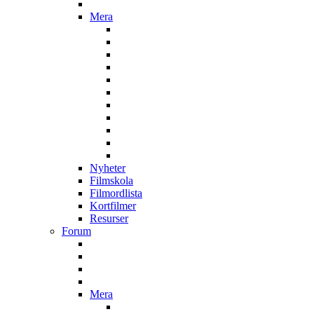
Mera
Nyheter
Filmskola
Filmordlista
Kortfilmer
Resurser
Forum
Mera