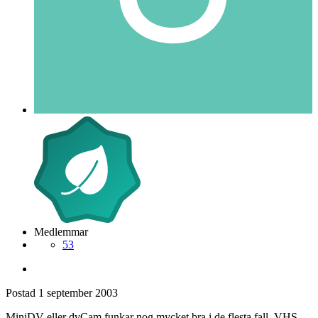
Medlemmar
53
Postad
1 september 2003
MiniDV eller dvCam funkar nog mycket bra i de flesta fall. VHS