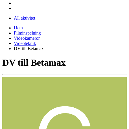
All aktivitet
Hem
Filminspelning
Videokameror
Videoteknik
DV till Betamax
DV till Betamax