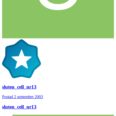
sluten_cell_nr13
Postad
2 september 2003
sluten_cell_nr13