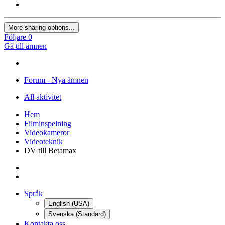
More sharing options...
Följare
0
Gå till ämnen
Forum - Nya ämnen
All aktivitet
Hem
Filminspelning
Videokameror
Videoteknik
DV till Betamax
Språk
English (USA)
Svenska (Standard)
Kontakta oss