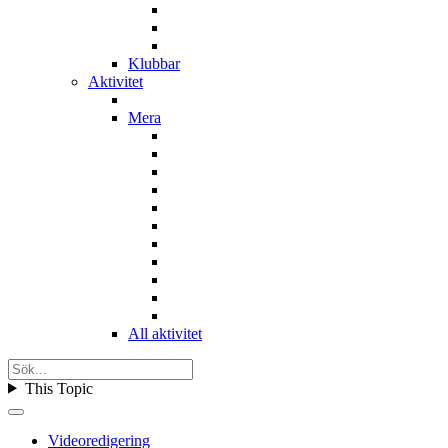
Klubbar
Aktivitet
Mera
All aktivitet
This Topic
Videoredigering