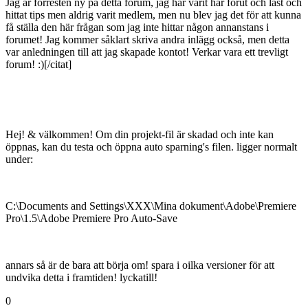
Jag är förresten ny på detta forum, jag har varit här förut och läst och
hittat tips men aldrig varit medlem, men nu blev jag det för att kunna
få ställa den här frågan som jag inte hittar någon annanstans i
forumet! Jag kommer såklart skriva andra inlägg också, men detta
var anledningen till att jag skapade kontot! Verkar vara ett trevligt
forum! :)[/citat]
Hej! & välkommen! Om din projekt-fil är skadad och inte kan
öppnas, kan du testa och öppna auto sparning's filen. ligger normalt
under:
C:\Documents and Settings\XXX\Mina dokument\Adobe\Premiere
Pro\1.5\Adobe Premiere Pro Auto-Save
annars så är de bara att börja om! spara i oilka versioner för att
undvika detta i framtiden! lyckatill!
0