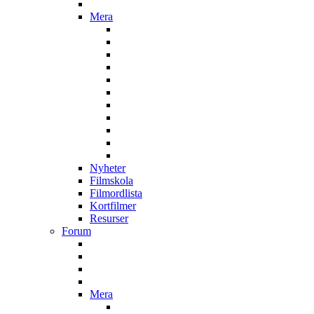
Mera
Nyheter
Filmskola
Filmordlista
Kortfilmer
Resurser
Forum
Mera