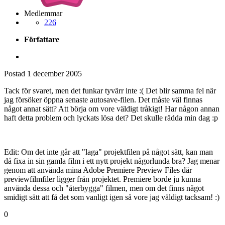
Medlemmar
226
Författare
Postad
1 december 2005
Tack för svaret, men det funkar tyvärr inte :( Det blir samma fel när
jag försöker öppna senaste autosave-filen. Det måste väl finnas
något annat sätt? Att börja om vore väldigt tråkigt! Har någon annan
haft detta problem och lyckats lösa det? Det skulle rädda min dag :p
Edit: Om det inte går att "laga" projektfilen på något sätt, kan man
då fixa in sin gamla film i ett nytt projekt någorlunda bra? Jag menar
genom att använda mina Adobe Premiere Preview Files där
previewfilmfiler ligger från projektet. Premiere borde ju kunna
använda dessa och "återbygga" filmen, men om det finns något
smidigt sätt att få det som vanligt igen så vore jag väldigt tacksam! :)
0