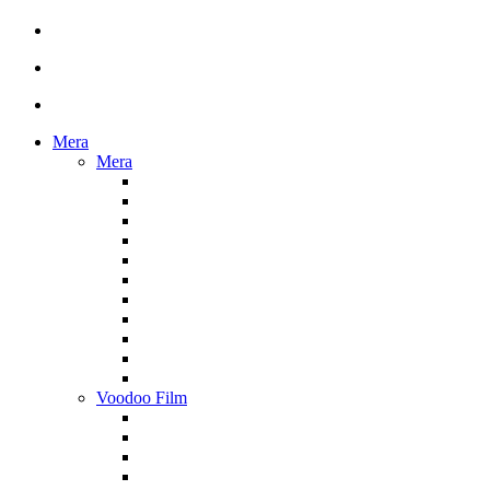
Mera
Mera
Voodoo Film