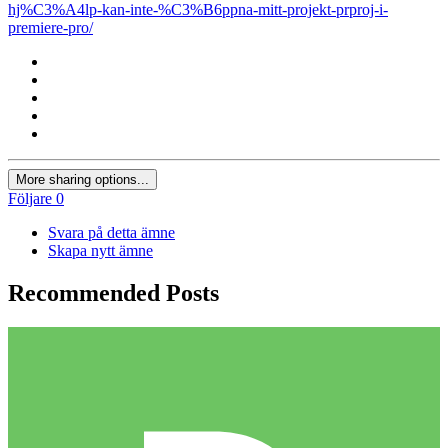
hj%C3%A4lp-kan-inte-%C3%B6ppna-mitt-projekt-prproj-i-
premiere-pro/
More sharing options...
Följare
0
Svara på detta ämne
Skapa nytt ämne
Recommended Posts