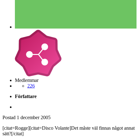
Medlemmar
226
Författare
Postad
1 december 2005
[citat=Rogge][citat=Disco Volante]Det måste väl finnas något annat
sätt?[/citat]