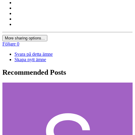
More sharing options...
Följare
0
Svara på detta ämne
Skapa nytt ämne
Recommended Posts