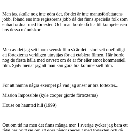
Men jag skulle nog inte göra det, för det är inte manusförfattarens
jobb. Ibland ens inte regissörens jobb då det finns speciella folk som
enbart ordnar med förtexter. Och man borde då lita till kompetensen
hos dessa människor.
Men av det jag sett inom svensk film så är det i stort sett obefintligt
att förtexterna verkligen utnyttjas för att etablera filmen. Här borde
nog de flesta hålla med oavsett om de är för eller emot kommersiell
film. Själv menar jag att man kan göra bra kommersiell film.
För att nämna några exempel på vad jag anser är bra förtexter...
Mission Impossible (kyle cooper gjorde förtexterna)
House on haunted hill (1999)
Ont om tid nu men det finns många mer. I sverige tycker jag bara ett
fåtal har brytt sig om att göra något speciellt med förtexten och då