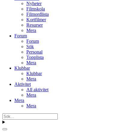
Nyheter
Filmskola
Filmordlista
Kortfilmer
Resurser
Mera
Forum
Forum
Sök
Personal
Topplista
Mera
Klubbar
Klubbar
Mera
Aktivitet
All aktivitet
Mera
Mera
Mera