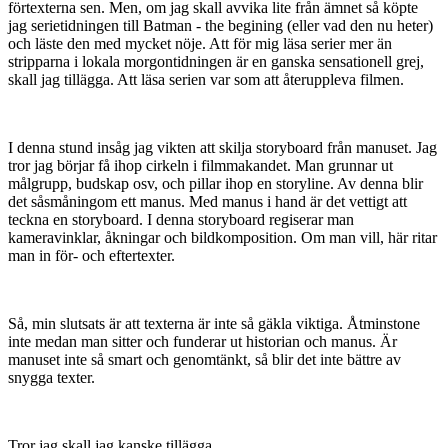
förtexterna sen. Men, om jag skall avvika lite från ämnet så köpte
jag serietidningen till Batman - the begining (eller vad den nu heter)
och läste den med mycket nöje. Att för mig läsa serier mer än
stripparna i lokala morgontidningen är en ganska sensationell grej,
skall jag tillägga. Att läsa serien var som att återuppleva filmen.
I denna stund insåg jag vikten att skilja storyboard från manuset. Jag
tror jag börjar få ihop cirkeln i filmmakandet. Man grunnar ut
målgrupp, budskap osv, och pillar ihop en storyline. Av denna blir
det såsmåningom ett manus. Med manus i hand är det vettigt att
teckna en storyboard. I denna storyboard regiserar man
kameravinklar, åkningar och bildkomposition. Om man vill, här ritar
man in för- och eftertexter.
Så, min slutsats är att texterna är inte så gäkla viktiga. Åtminstone
inte medan man sitter och funderar ut historian och manus. Är
manuset inte så smart och genomtänkt, så blir det inte bättre av
snygga texter.
Tror jag skall jag kanske tillägga.