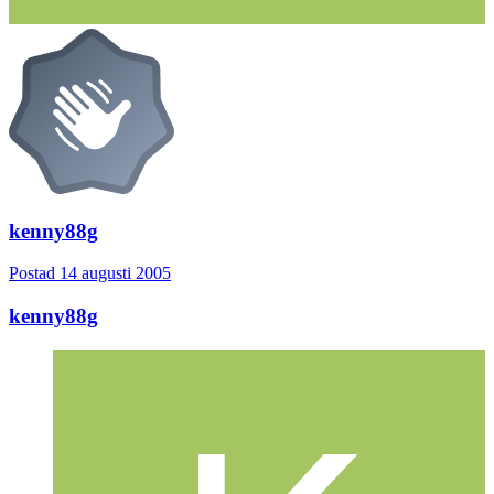
kenny88g
Postad
14 augusti 2005
kenny88g