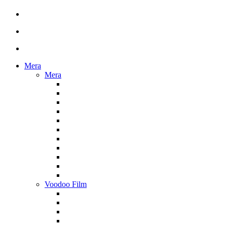
Mera
Mera
Voodoo Film