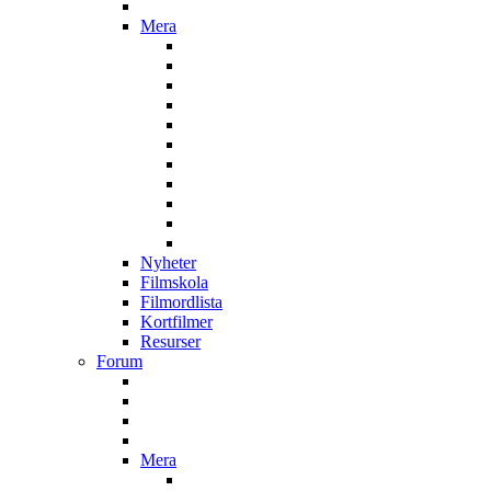
Mera
Nyheter
Filmskola
Filmordlista
Kortfilmer
Resurser
Forum
Mera