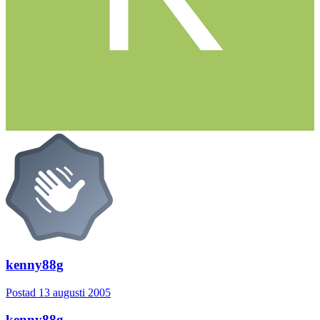
kenny88g
Postad
13 augusti 2005
kenny88g