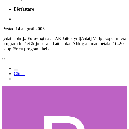
Författare
Postad
14 augusti 2005
[citat=John].. Förövrigt så är AE Jätte dyrt![/citat] Vadp. köper ni era
program lr. Det är ju bara till att tanka. Aldrig att man betalar 10-20
papp för ett program, hehe
0
Citera