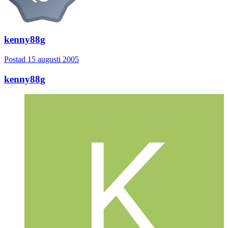
kenny88g
Postad
15 augusti 2005
kenny88g