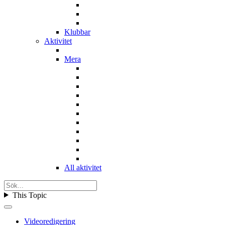
Klubbar
Aktivitet
Mera
All aktivitet
This Topic
Videoredigering