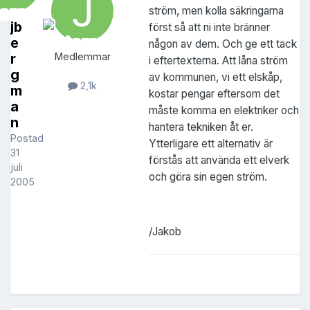
ström, men kolla säkringarna
jb
först så att ni inte bränner
e
någon av dem. Och ge ett tack
r
Medlemmar
i eftertexterna. Att låna ström
g
av kommunen, vi ett elskåp,
2,1k
m
kostar pengar eftersom det
a
måste komma en elektriker och
n
hantera tekniken åt er.
Postad
Ytterligare ett alternativ är
31
förstås att använda ett elverk
juli
och göra sin egen ström.
2005
/Jakob