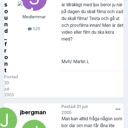
s
är tillräkligt med ljus beror ju när
o
på dagen du skall filma och vad
u
Medlemmar
du skall filma! Testa och gå ut
n
och provfilma innan! Men är det
526
d
video eller film du ska köra
_
med?
f
r
o
Mvh/ Martin L
n
t
Postad
30
juli
2005
Postad
31 juli
jbergman
2005
Man kan alltid fråga någon som
bor där om man får låna lite