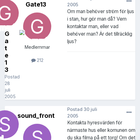
Gate13
2005
Om man behöver ström för ljus
i stan, hur gör man då? Vem
kontaktar man, eller vad
G
behöver man? Är det tillräcklig
a
ljus?
t
Medlemmar
e
212
1
3
Postad
28
juli
2005
Postad
30 juli
sound_front
2005
Kontakta hyresvärden för
närmaste hus eller komunen om
du ska filma på ett torg! Om det