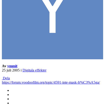
Av
ymmit
25 juli 2005
i
Digitala effekter
Dela
https://forum.voodoofilm.org/topic/4591-inte-mask-fr%C3%A5ga/