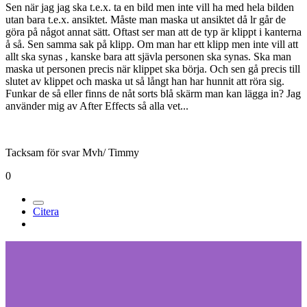
Sen när jag jag ska t.e.x. ta en bild men inte vill ha med hela bilden
utan bara t.e.x. ansiktet. Måste man maska ut ansiktet då lr går de
göra på något annat sätt. Oftast ser man att de typ är klippt i kanterna
å så. Sen samma sak på klipp. Om man har ett klipp men inte vill att
allt ska synas , kanske bara att sjävla personen ska synas. Ska man
maska ut personen precis när klippet ska börja. Och sen gå precis till
slutet av klippet och maska ut så långt han har hunnit att röra sig.
Funkar de så eller finns de nåt sorts blå skärm man kan lägga in? Jag
använder mig av After Effects så alla vet...
Tacksam för svar Mvh/ Timmy
0
Citera