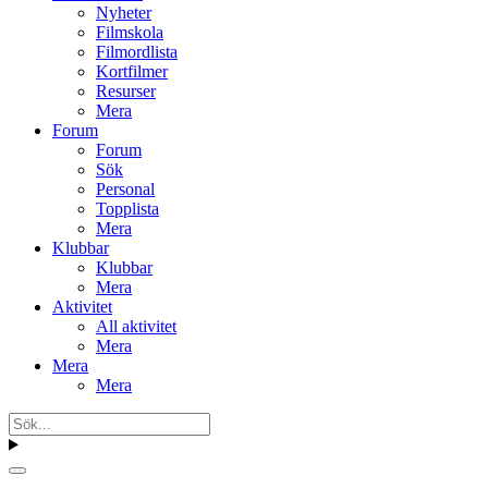
Nyheter
Filmskola
Filmordlista
Kortfilmer
Resurser
Mera
Forum
Forum
Sök
Personal
Topplista
Mera
Klubbar
Klubbar
Mera
Aktivitet
All aktivitet
Mera
Mera
Mera