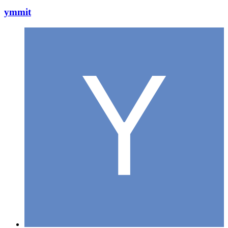
ymmit