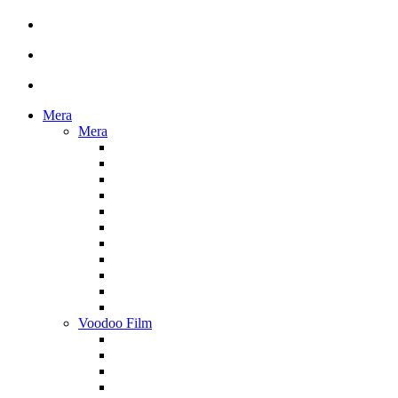
Mera
Mera
Voodoo Film