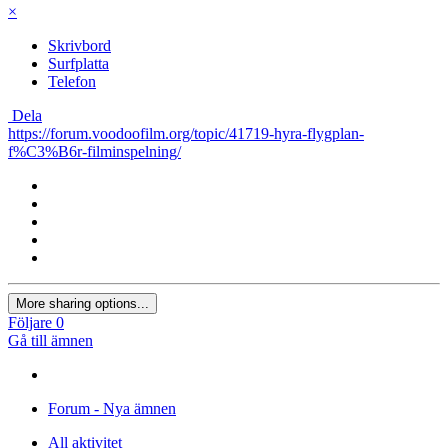
×
Skrivbord
Surfplatta
Telefon
Dela
https://forum.voodoofilm.org/topic/41719-hyra-flygplan-
f%C3%B6r-filminspelning/
More sharing options...
Följare
0
Gå till ämnen
Forum - Nya ämnen
All aktivitet