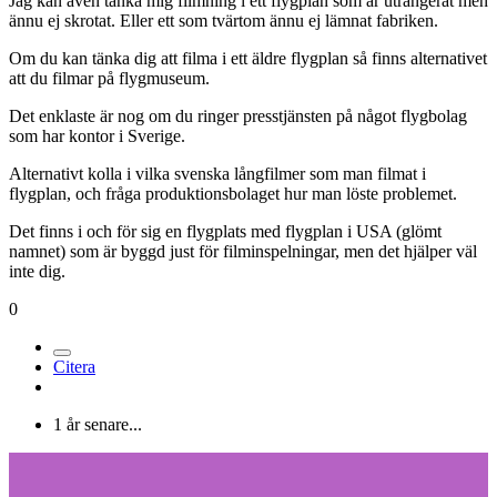
Jag kan även tänka mig filmning i ett flygplan som är utrangerat men
ännu ej skrotat. Eller ett som tvärtom ännu ej lämnat fabriken.
Om du kan tänka dig att filma i ett äldre flygplan så finns alternativet
att du filmar på flygmuseum.
Det enklaste är nog om du ringer presstjänsten på något flygbolag
som har kontor i Sverige.
Alternativt kolla i vilka svenska långfilmer som man filmat i
flygplan, och fråga produktionsbolaget hur man löste problemet.
Det finns i och för sig en flygplats med flygplan i USA (glömt
namnet) som är byggd just för filminspelningar, men det hjälper väl
inte dig.
0
Citera
1 år senare...