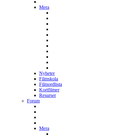
Mera
Nyheter
Filmskola
Filmordlista
Kortfilmer
Resurser
Forum
Mera