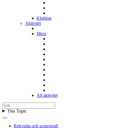
Klubbar
Aktivitet
Mera
All aktivitet
This Topic
Rekvisita och scenografi