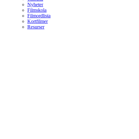
Nyheter
Filmskola
Filmordlista
Kortfilmer
Resurser
Forum
Tillbaka
Forum
Sök
Personal
Topplista
Klubbar
Tillbaka
Klubbar
Aktivitet
Tillbaka
All aktivitet