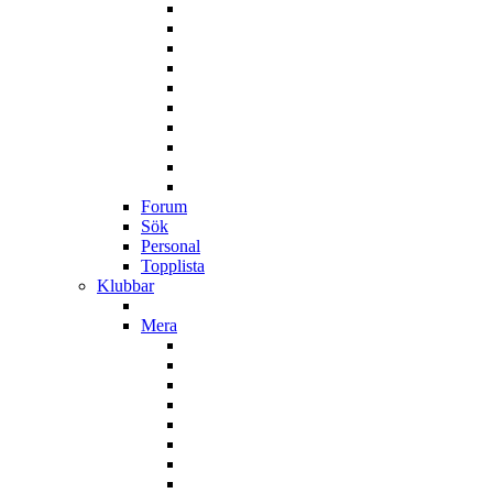
Forum
Sök
Personal
Topplista
Klubbar
Mera