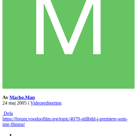
Av
Macho.Man
24 maj 2005
i
Videoredigering
Dela
https://forum.voodoofilm.org/topic/4079-stillbild-i-premiere-som-
inte-flimrar/