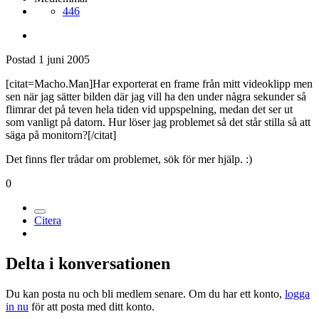
446
Postad
1 juni 2005
[citat=Macho.Man]Har exporterat en frame från mitt videoklipp men
sen när jag sätter bilden där jag vill ha den under några sekunder så
flimrar det på teven hela tiden vid uppspelning, medan det ser ut
som vanligt på datorn. Hur löser jag problemet så det står stilla så att
säga på monitorn?[/citat]
Det finns fler trådar om problemet, sök för mer hjälp. :)
0
Citera
Delta i konversationen
Du kan posta nu och bli medlem senare. Om du har ett konto,
logga
in nu
för att posta med ditt konto.