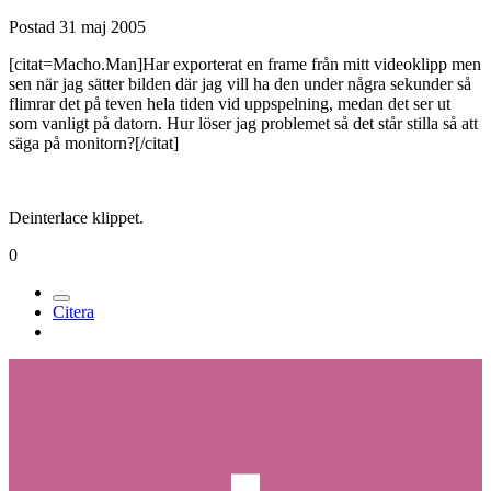
Postad
31 maj 2005
[citat=Macho.Man]Har exporterat en frame från mitt videoklipp men
sen när jag sätter bilden där jag vill ha den under några sekunder så
flimrar det på teven hela tiden vid uppspelning, medan det ser ut
som vanligt på datorn. Hur löser jag problemet så det står stilla så att
säga på monitorn?[/citat]
Deinterlace klippet.
0
Citera