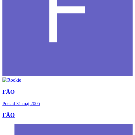
FÅO
Postad
31 maj 2005
FÅO