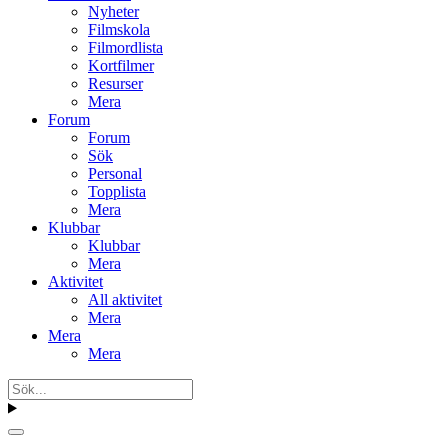
Nyheter
Filmskola
Filmordlista
Kortfilmer
Resurser
Mera
Forum
Forum
Sök
Personal
Topplista
Mera
Klubbar
Klubbar
Mera
Aktivitet
All aktivitet
Mera
Mera
Mera