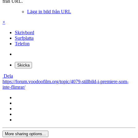
från URL.
Lägg in bild från URL
×
Skrivbord
Surfplatta
Telefon
Skicka
Dela
https://forum.voodoofilm.org/topic/4079-stillbild-i-premiere-som-
inte-flimrar/
More sharing options...