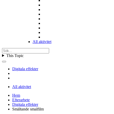
All aktivitet
This Topic
Digitala effekter
All aktivitet
Hem
Efterarbete
Digitala effekter
Smältande smalfilm