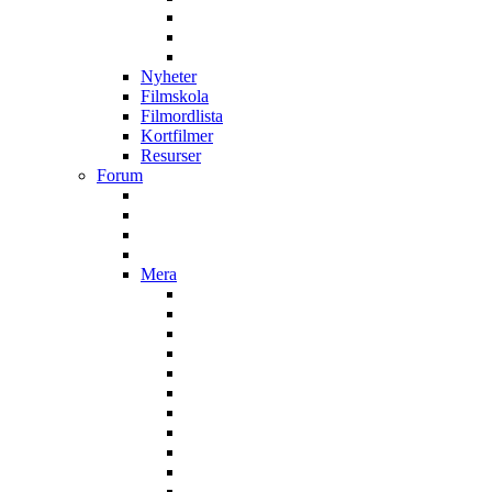
Nyheter
Filmskola
Filmordlista
Kortfilmer
Resurser
Forum
Mera