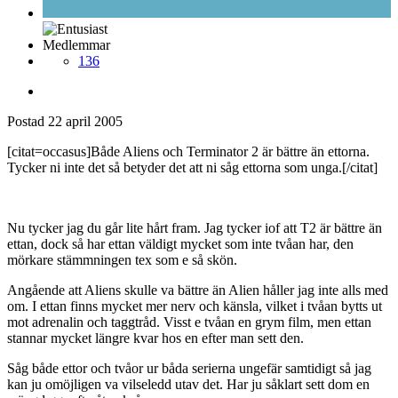
Medlemmar
136
Postad
22 april 2005
[citat=occasus]Både Aliens och Terminator 2 är bättre än ettorna.
Tycker ni inte det så betyder det att ni såg ettorna som unga.[/citat]
Nu tycker jag du går lite hårt fram. Jag tycker iof att T2 är bättre än
ettan, dock så har ettan väldigt mycket som inte tvåan har, den
mörkare stämmningen tex som e så skön.
Angående att Aliens skulle va bättre än Alien håller jag inte alls med
om. I ettan finns mycket mer nerv och känsla, vilket i tvåan bytts ut
mot adrenalin och taggtråd. Visst e tvåan en grym film, men ettan
stannar mycket längre kvar hos en efter man sett den.
Såg både ettor och tvåor ur båda serierna ungefär samtidigt så jag
kan ju omöjligen va vilseledd utav det. Har ju såklart sett dom en