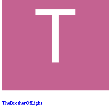
TheBrotherOfLight