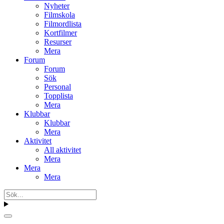
Nyheter
Filmskola
Filmordlista
Kortfilmer
Resurser
Mera
Forum
Forum
Sök
Personal
Topplista
Mera
Klubbar
Klubbar
Mera
Aktivitet
All aktivitet
Mera
Mera
Mera