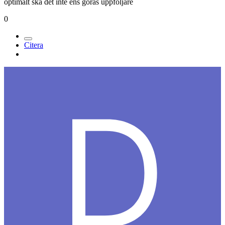
optimalt ska det inte ens göras uppföljare
0
Citera