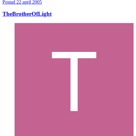
Postad
22 april 2005
TheBrotherOfLight