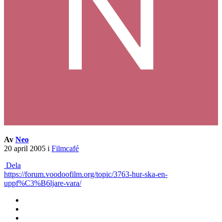
Av
Neo
20 april 2005
i
Filmcafé
Dela
https://forum.voodoofilm.org/topic/3763-hur-ska-en-
uppf%C3%B6ljare-vara/