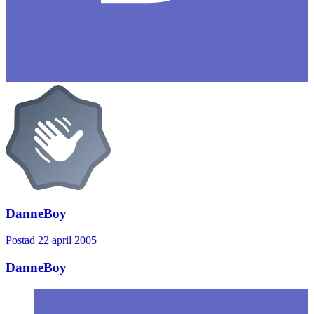
DanneBoy
Postad
22 april 2005
DanneBoy