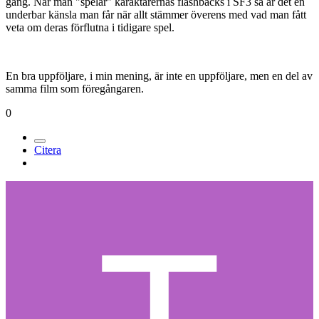
gång. När man "spelar" karaktärernas flashbacks i SF3 så är det en
underbar känsla man får när allt stämmer överens med vad man fått
veta om deras förflutna i tidigare spel.
En bra uppföljare, i min mening, är inte en uppföljare, men en del av
samma film som föregångaren.
0
Citera