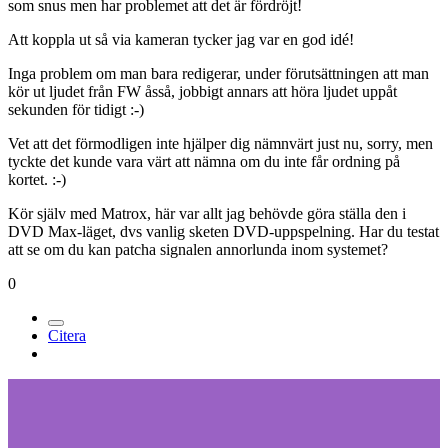
som snus men har problemet att det är fördröjt!
Att koppla ut så via kameran tycker jag var en god idé!
Inga problem om man bara redigerar, under förutsättningen att man
kör ut ljudet från FW åsså, jobbigt annars att höra ljudet uppåt
sekunden för tidigt :-)
Vet att det förmodligen inte hjälper dig nämnvärt just nu, sorry, men
tyckte det kunde vara värt att nämna om du inte får ordning på
kortet. :-)
Kör själv med Matrox, här var allt jag behövde göra ställa den i
DVD Max-läget, dvs vanlig sketen DVD-uppspelning. Har du testat
att se om du kan patcha signalen annorlunda inom systemet?
0
Citera