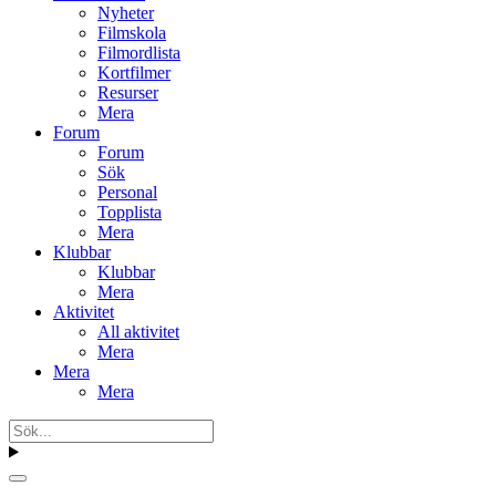
Nyheter
Filmskola
Filmordlista
Kortfilmer
Resurser
Mera
Forum
Forum
Sök
Personal
Topplista
Mera
Klubbar
Klubbar
Mera
Aktivitet
All aktivitet
Mera
Mera
Mera