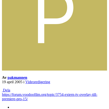
Av
pakmannen
19 april 2005
i
Videoredigering
Dela
https://forum.voodoofilm.org/topic/3754-extern-tv-overlay-till-
premiere-pro-15/