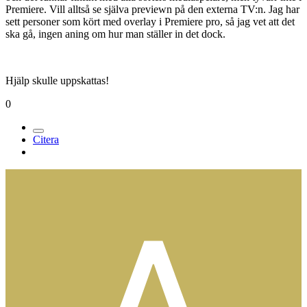
Premiere. Vill alltså se själva previewn på den externa TV:n. Jag har
sett personer som kört med overlay i Premiere pro, så jag vet att det
ska gå, ingen aning om hur man ställer in det dock.
Hjälp skulle uppskattas!
0
Citera