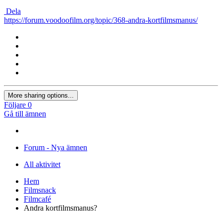
Dela
https://forum.voodoofilm.org/topic/368-andra-kortfilmsmanus/
More sharing options...
Följare
0
Gå till ämnen
Forum - Nya ämnen
All aktivitet
Hem
Filmsnack
Filmcafé
Andra kortfilmsmanus?