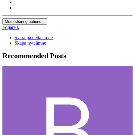
More sharing options...
Följare
0
Svara på detta ämne
Skapa nytt ämne
Recommended Posts