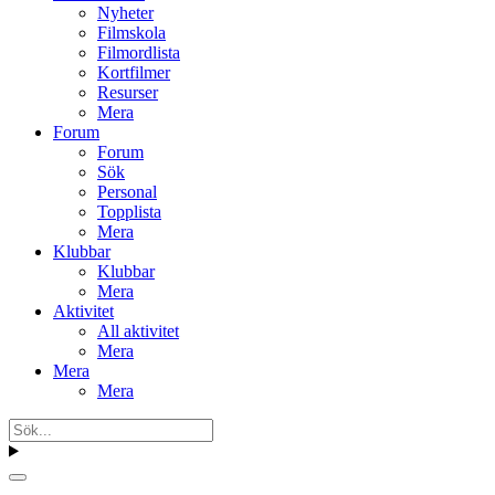
Nyheter
Filmskola
Filmordlista
Kortfilmer
Resurser
Mera
Forum
Forum
Sök
Personal
Topplista
Mera
Klubbar
Klubbar
Mera
Aktivitet
All aktivitet
Mera
Mera
Mera