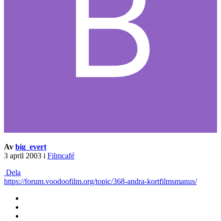
Av
big_evert
3 april 2003
i
Filmcafé
Dela
https://forum.voodoofilm.org/topic/368-andra-kortfilmsmanus/