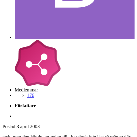
Medlemmar
176
Författare
Postad
3 april 2003
tack..men den kände jag redan till...har dock inte läst så många där..