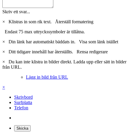
Skriv ett svar...
×
Klistras in som rik text.
Återställ formatering
Endast 75 max uttryckssymboler är tillåtna.
×
Din länk har automatiskt bäddats in.
Visa som länk istället
×
Ditt tidigare innehåll har återställts.
Rensa redigerare
×
Du kan inte klistra in bilder direkt. Ladda upp eller sätt in bilder
från URL.
Lägg in bild från URL
×
Skrivbord
Surfplatta
Telefon
Skicka