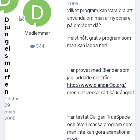
2005
vilket program kan vara bra att
använda om man är nybörjare
D
på området då?
ju
n
Medlemmar
Helst nått gratis program som
g
man kan ladda ner!
544
el
s
m
u
Har provat med Blender som
rf
jag laddade ner från
e
http://www.blender3d.org/
n
men det verkar rätt så krångligt.
Postad
29
mars
Har testat Caligari TrueSpace
2005
och även massa program som
man inte kan göra animationer
med.