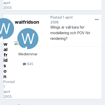
april
2005
Postad
1 april
walfridson
2005
Wings är väll bara för
modellering och POV för
rendering?
w
al
fr
Medlemmar
id
645
s
o
n
Postad
1
april
2005