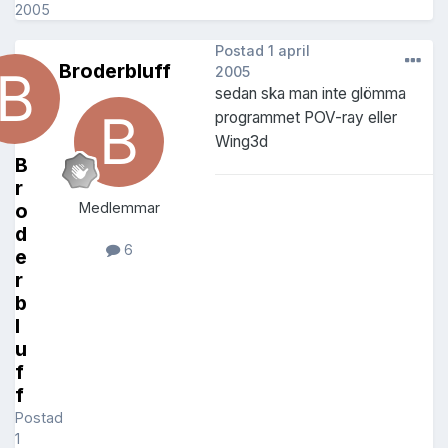
2005
Postad
1 april
Broderbluff
2005
sedan ska man inte glömma
programmet POV-ray eller
Wing3d
B
r
o
Medlemmar
d
6
e
r
b
l
u
f
f
Postad
1