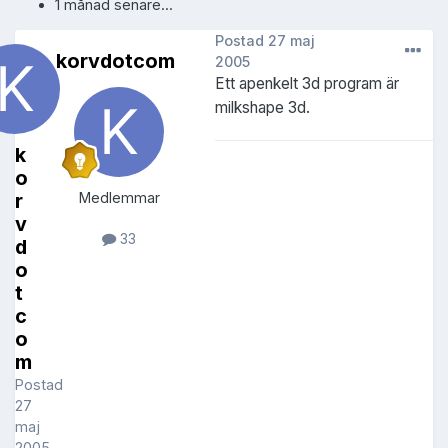
1 månad senare...
Postad
27 maj
korvdotcom
2005
Ett apenkelt 3d program är
milkshape 3d.
k
o
r
Medlemmar
v
33
d
o
t
c
o
m
Postad
27
maj
2005