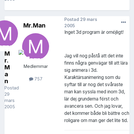
Postad
29 mars
Mr.Man
2005
Inget 3d program är omöjligt!
M
Jag vill nog påstå att det inte
r.
finns några genvägar till att lära
M
Medlemmar
sig animera i 3d.
a
Karaktärsanimering som du
757
n
syftar till ar nog det svåraste
Postad
man kan syssla med inom 3d,
29
lär dej grunderna först och
mars
avancera sen. Och jag lovar,
2005
det kommer både bli bättre och
roligare om man ger det lite tid.