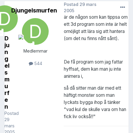
Postad
29 mars
Djungelsmurfen
2005
är de någon som kan tippsa om
ett 3d program som inte är helt
omöjligt att lära sig att hantera
D
(om det nu finns nått sånt).
ju
n
Medlemmar
g
De få program som jag fattar
544
el
hyffsat, dem kan man ju inte
s
animera i,
m
u
så då sitter man där med ett
rf
häftigt monster som man
e
lyckats bygga ihop å tänker
n
"vad kul de skulle vara om han
Postad
fick liv också!!"
29
mars
2005