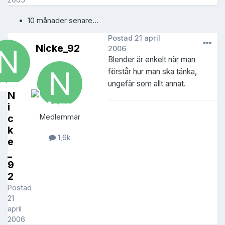
10 månader senare...
Postad
21 april
Nicke_92
2006
Blender är enkelt när man
förstår hur man ska tänka,
ungefär som allt annat.
N
i
c
Medlemmar
k
1,6k
e
_
9
2
Postad
21
april
2006