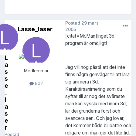
Postad
29 mars
Lasse_laser
2005
[citat=Mr.Man]Inget 3d
program är omöjligt!
L
a
Jag vill nog påstå att det inte
s
Medlemmar
finns några genvägar till att lära
s
sig animera i 3d.
902
e
Karaktärsanimering som du
_
syftar till ar nog det svåraste
l
man kan syssla med inom 3d,
a
lär dej grunderna först och
s
avancera sen. Och jag lovar,
e
det kommer både bli bättre och
r
roligare om man ger det lite tid.
Postad