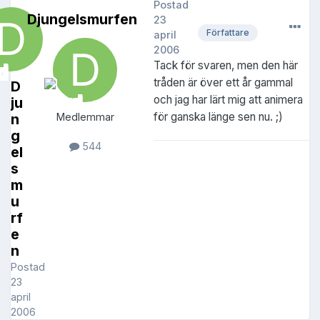
Postad
Djungelsmurfen
23
Författare
april
2006
Tack för svaren, men den här
tråden är över ett år gammal
D
och jag har lärt mig att animera
ju
för ganska länge sen nu. ;)
n
Medlemmar
g
544
el
s
m
u
rf
e
n
Postad
23
april
2006