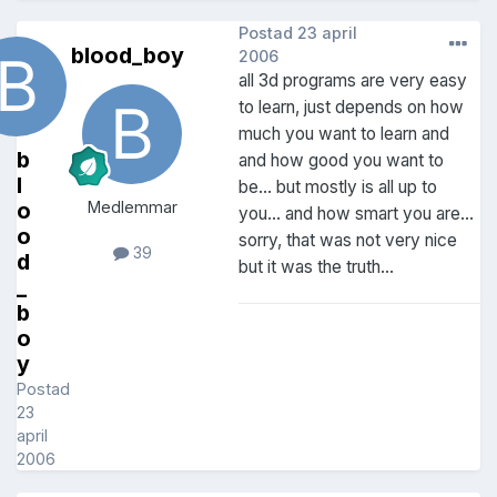
Postad
23 april
blood_boy
2006
all 3d programs are very easy
to learn, just depends on how
much you want to learn and
b
and how good you want to
l
be... but mostly is all up to
o
Medlemmar
you... and how smart you are...
o
sorry, that was not very nice
39
d
but it was the truth...
_
b
o
y
Postad
23
april
2006