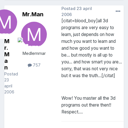
Postad
23 april
Mr.Man
2006
[citat=blood_boy]all 3d
programs are very easy to
learn, just depends on how
M
much you want to learn and
r.
and how good you want to
M
Medlemmar
be... but mostly is all up to
a
you... and how smart you are...
757
n
sorry, that was not very nice
Postad
but it was the truth...[/citat]
23
april
2006
Wow! You master all the 3d
programs out there then!!
Respect....