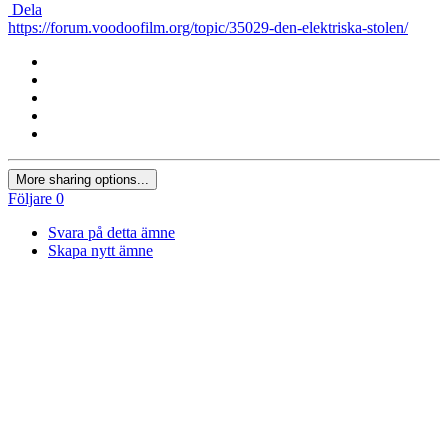
Dela
https://forum.voodoofilm.org/topic/35029-den-elektriska-stolen/
More sharing options...
Följare
0
Svara på detta ämne
Skapa nytt ämne