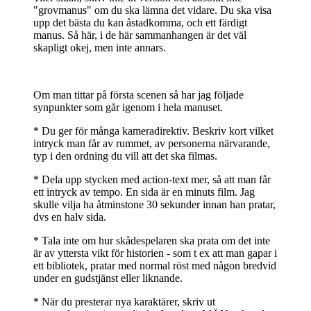
"grovmanus" om du ska lämna det vidare. Du ska visa
upp det bästa du kan åstadkomma, och ett färdigt
manus. Så här, i de här sammanhangen är det väl
skapligt okej, men inte annars.
Om man tittar på första scenen så har jag följade
synpunkter som går igenom i hela manuset.
* Du ger för många kameradirektiv. Beskriv kort vilket
intryck man får av rummet, av personerna närvarande,
typ i den ordning du vill att det ska filmas.
* Dela upp stycken med action-text mer, så att man får
ett intryck av tempo. En sida är en minuts film. Jag
skulle vilja ha åtminstone 30 sekunder innan han pratar,
dvs en halv sida.
* Tala inte om hur skådespelaren ska prata om det inte
är av yttersta vikt för historien - som t ex att man gapar i
ett bibliotek, pratar med normal röst med någon bredvid
under en gudstjänst eller liknande.
* När du presterar nya karaktärer, skriv ut