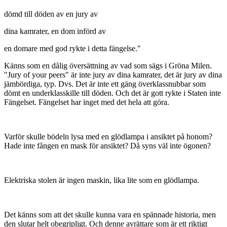
dömd till döden av en jury av
dina kamrater, en dom införd av
en domare med god rykte i detta fängelse."
Känns som en dålig översättning av vad som sägs i Gröna Milen.
"Jury of your peers" är inte jury av dina kamrater, det är jury av dina
jämbördiga, typ. Dvs. Det är inte ett gäng överklassnubbar som
dömt en underklasskille till döden. Och det är gott rykte i Staten inte
Fängelset. Fängelset har inget med det hela att göra.
Varför skulle bödeln lysa med en glödlampa i ansiktet på honom?
Hade inte fången en mask för ansiktet? Då syns väl inte ögonen?
Elektriska stolen är ingen maskin, lika lite som en glödlampa.
Det känns som att det skulle kunna vara en spännade historia, men
den slutar helt obegripligt. Och denne avrättare som är ett riktigt