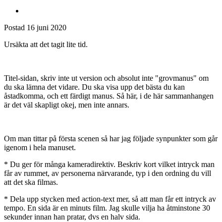
Postad
16 juni 2020
Ursäkta att det tagit lite tid.
Titel-sidan, skriv inte ut version och absolut inte "grovmanus" om
du ska lämna det vidare. Du ska visa upp det bästa du kan
åstadkomma, och ett färdigt manus. Så här, i de här sammanhangen
är det väl skapligt okej, men inte annars.
Om man tittar på första scenen så har jag följade synpunkter som går
igenom i hela manuset.
* Du ger för många kameradirektiv. Beskriv kort vilket intryck man
får av rummet, av personerna närvarande, typ i den ordning du vill
att det ska filmas.
* Dela upp stycken med action-text mer, så att man får ett intryck av
tempo. En sida är en minuts film. Jag skulle vilja ha åtminstone 30
sekunder innan han pratar, dvs en halv sida.