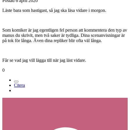
Postad
6 april 2020
Läste bara som hastigast, så jag ska läsa vidare i morgon.
Som komiker är jag egentligen fel person att kommentera den typ av
manus du skrivit, men två saker är tydliga. Dina scenanvisningar är
på tok för långa. Även dina repliker blir ofta väl långa.
Får se vad jag vill lägga till när jag läst vidare.
0
Citera