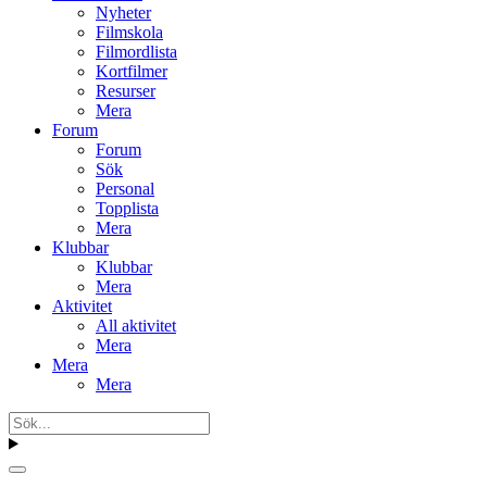
Nyheter
Filmskola
Filmordlista
Kortfilmer
Resurser
Mera
Forum
Forum
Sök
Personal
Topplista
Mera
Klubbar
Klubbar
Mera
Aktivitet
All aktivitet
Mera
Mera
Mera