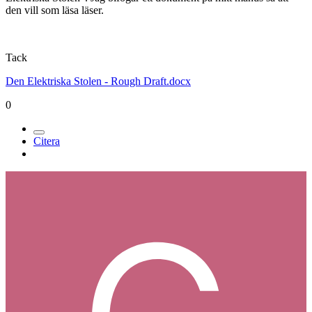
den vill som läsa läser.
Tack
Den Elektriska Stolen - Rough Draft.docx
0
Citera