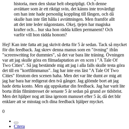
historia, men den slutar helt obegripligt. Och denne
avrättare som är ett riktigt svin, det känns inte trovärdigt
om han inte hade personlig koppling till fången, och då
skulle han inte fått hålla i avrättningen. Men framför allt
att det inte leder någonstans. Okej, tjejen har magiska
krafter och... hur ska hon rädda killen permanent? Och
varför vill hon rädda honom?
Hej! Kan inte fatta att jag skrivit detta för 5 år sedan. Tack så mycket
för din feedback. Jag skrev denna manus som en "övning" ifrån
"screenwriting for dummies", så det var bara lite träning. Övningen
var att jag skulle göra en filmadaptation av en scen i "A Tale Of
Two Cities". Så jag bestämde mig att jag i alla falls skulle testa göra
det till en "kortfilmmanus". Jag har inte ens läst "A Tale Of Two
Cities" förutom den scenen haha. Men det var lite dumt av mig att
jag har bara har redigerat den två gånger. Jag glömde bort att jag
hade detta konto. Men ajg uppskattar din feedback. Jag har varit lite
borta ifrån filmintresset de senaste 5 år sedan på grund av tidsbrist.
Men det hjälper nog att läsa igenom manuset efter 5 år, då det blir
enklare att se misstag och dina feedback hjälper mycket.
0
Citera