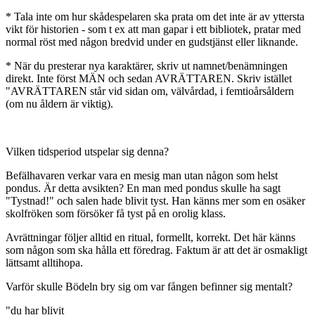
* Tala inte om hur skådespelaren ska prata om det inte är av yttersta
vikt för historien - som t ex att man gapar i ett bibliotek, pratar med
normal röst med någon bredvid under en gudstjänst eller liknande.
* När du presterar nya karaktärer, skriv ut namnet/benämningen
direkt. Inte först MÄN och sedan AVRÄTTAREN. Skriv istället
"AVRÄTTAREN står vid sidan om, välvårdad, i femtioårsåldern
(om nu åldern är viktig).
Vilken tidsperiod utspelar sig denna?
Befälhavaren verkar vara en mesig man utan någon som helst
pondus. Är detta avsikten? En man med pondus skulle ha sagt
"Tystnad!" och salen hade blivit tyst. Han känns mer som en osäker
skolfröken som försöker få tyst på en orolig klass.
Avrättningar följer alltid en ritual, formellt, korrekt. Det här känns
som någon som ska hålla ett föredrag. Faktum är att det är osmakligt
lättsamt alltihopa.
Varför skulle Bödeln bry sig om var fången befinner sig mentalt?
"du har blivit