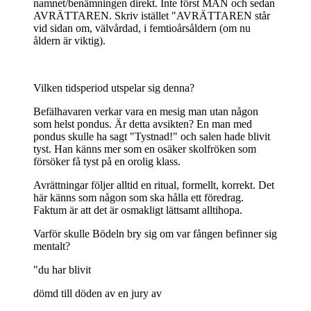
namnet/benämningen direkt. Inte först MÄN och sedan
AVRÄTTAREN. Skriv istället "AVRÄTTAREN står
vid sidan om, välvårdad, i femtioårsåldern (om nu
åldern är viktig).
Vilken tidsperiod utspelar sig denna?
Befälhavaren verkar vara en mesig man utan någon
som helst pondus. Är detta avsikten? En man med
pondus skulle ha sagt "Tystnad!" och salen hade blivit
tyst. Han känns mer som en osäker skolfröken som
försöker få tyst på en orolig klass.
Avrättningar följer alltid en ritual, formellt, korrekt. Det
här känns som någon som ska hålla ett föredrag.
Faktum är att det är osmakligt lättsamt alltihopa.
Varför skulle Bödeln bry sig om var fången befinner sig
mentalt?
"du har blivit
dömd till döden av en jury av