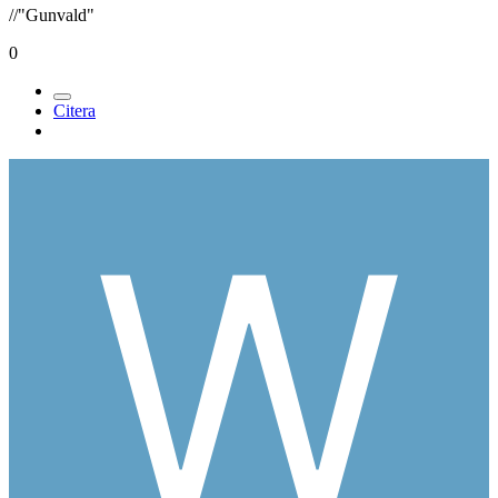
//"Gunvald"
0
Citera