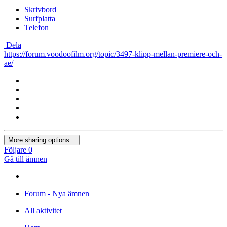
Skrivbord
Surfplatta
Telefon
Dela
https://forum.voodoofilm.org/topic/3497-klipp-mellan-premiere-och-
ae/
More sharing options...
Följare
0
Gå till ämnen
Forum - Nya ämnen
All aktivitet