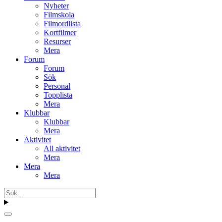
Nyheter
Filmskola
Filmordlista
Kortfilmer
Resurser
Mera
Forum
Forum
Sök
Personal
Topplista
Mera
Klubbar
Klubbar
Mera
Aktivitet
All aktivitet
Mera
Mera
Mera