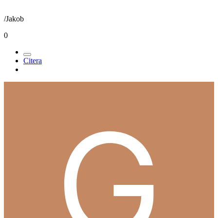
/Jakob
0
Citera