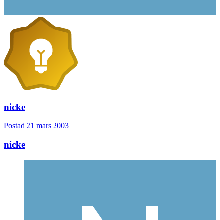
nicke
Postad
21 mars 2003
nicke