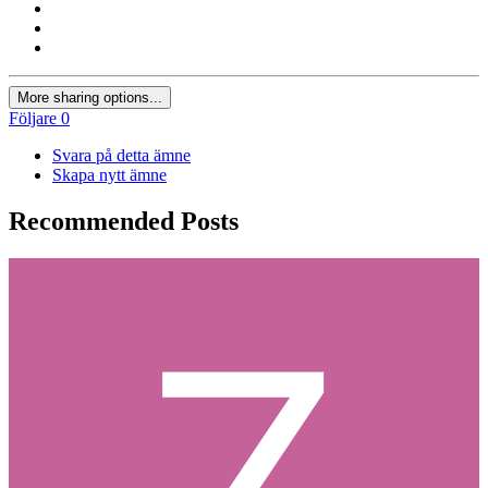
More sharing options...
Följare
0
Svara på detta ämne
Skapa nytt ämne
Recommended Posts