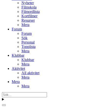
Nyheter
Filmskola
Filmordlista
Kortfilmer
Resurser
Mera
Forum
Forum
Sök
Personal
Topplista
Mera
Klubbar
Klubbar
Mera
Aktivitet
All aktivitet
Mera
Mera
Mera