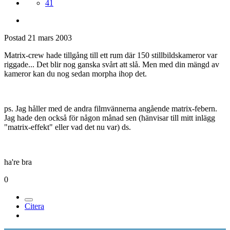
41
Postad
21 mars 2003
Matrix-crew hade tillgång till ett rum där 150 stillbildskameror var
riggade... Det blir nog ganska svårt att slå. Men med din mängd av
kameror kan du nog sedan morpha ihop det.
ps. Jag håller med de andra filmvännerna angående matrix-febern.
Jag hade den också för någon månad sen (hänvisar till mitt inlägg
"matrix-effekt" eller vad det nu var) ds.
ha're bra
0
Citera