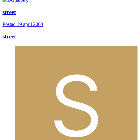
street
Postad
19 april 2003
street