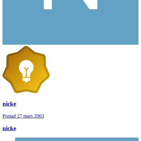
nicke
Postad
27 mars 2003
nicke