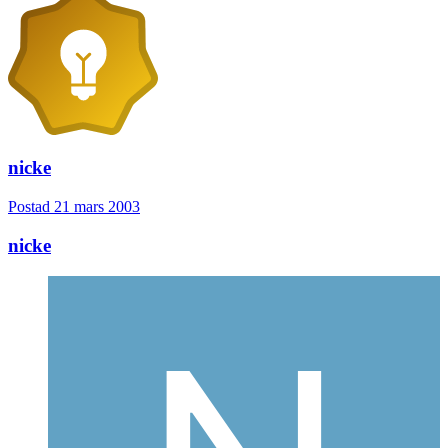
nicke
Postad
21 mars 2003
nicke