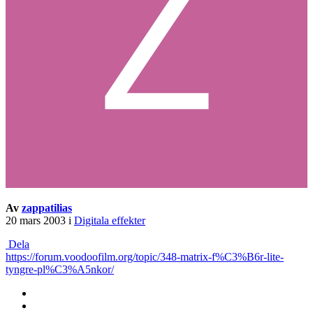
Av
zappatilias
20 mars 2003
i
Digitala effekter
Dela
https://forum.voodoofilm.org/topic/348-matrix-f%C3%B6r-lite-
tyngre-pl%C3%A5nkor/