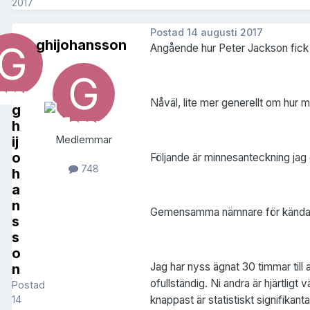
2017
Postad
14 augusti 2017
ghijohansson
Angående hur Peter Jackson fick 
Nåväl, lite mer generellt om hur 
g
h
ij
Medlemmar
o
Följande är minnesanteckning jag 
748
h
a
n
Gemensamma nämnare för kända 
s
s
o
Jag har nyss ägnat 30 timmar til
n
ofullständig. Ni andra är hjärtlig
Postad
knappast är statistiskt signifikan
14