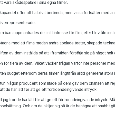
tt vara skådespelare i sina egna filmer.
skapandet efter att ha blivit berömda, men vissa fortsätter med ann
överrepresenterade.
om barn uppmuntrades de i sitt intresse för film, eller blev åtmins
pptagna med att filma medan andra spelade teater, skapade teckna
ften av dem inställda på att i framtiden försörja sig på något helt
en för flera av dem. Vilket väcker frågan varför inte personer med
ten budget eftersom deras filmer långtifrån alltid genererat stora
e tur. Någon producent som litade på dem gav dem chansen att regi
att de har lätt för att ge ett förtroendeingivande intryck.
 att jag tror de har lätt för att ge ett förtroendeingivande intryck.
selsättning. Och om de skiljer sig så är de benägna att snabbt gi