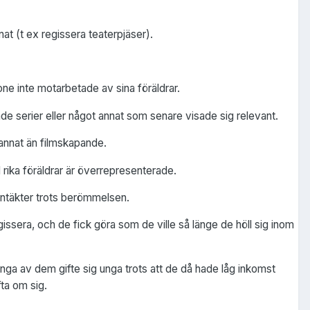
at (t ex regissera teaterpjäser).
tone inte motarbetade av sina föräldrar.
de serier eller något annat som senare visade sig relevant.
 annat än filmskapande.
 rika föräldrar är överrepresenterade.
 intäkter trots berömmelsen.
ssera, och de fick göra som de ville så länge de höll sig inom
 Många av dem gifte sig unga trots att de då hade låg inkomst
fta om sig.