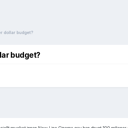
er dollar budget?
llar budget?