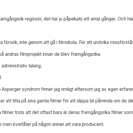
 framgångsrik regissör, det har ju påpekats ett antal gånger. Oc
 försök, inte genom att gå i filmskola. För att undvika missförstånd
å andras filmprojekt innan de blev framgångsrika.
dministrativ talang.
.
Asperger syndrom finner jag rimligt eftersom jag av egen erfaren
iker att titta på sina gamla filmer för att slippa bli påminda om de
filmer trots att det oftast bara är deras framgångsrika filmer som
nus men överlåter på någon annan att vara producent.