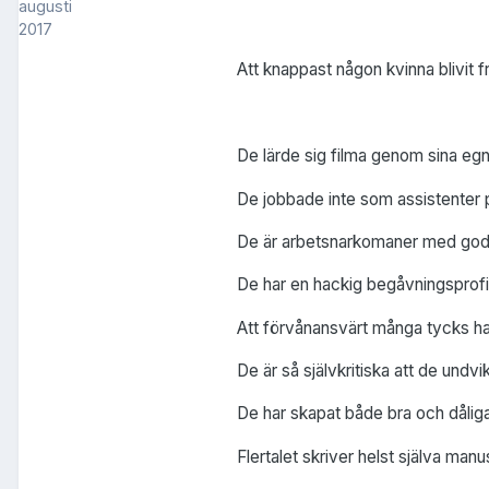
augusti
2017
Att knappast någon kvinna blivit
De lärde sig filma genom sina egna
De jobbade inte som assistenter p
De är arbetsnarkomaner med god a
De har en hackig begåvningsprofil
Att förvånansvärt många tycks ha 
De är så självkritiska att de undv
De har skapat både bra och dåliga 
Flertalet skriver helst själva ma