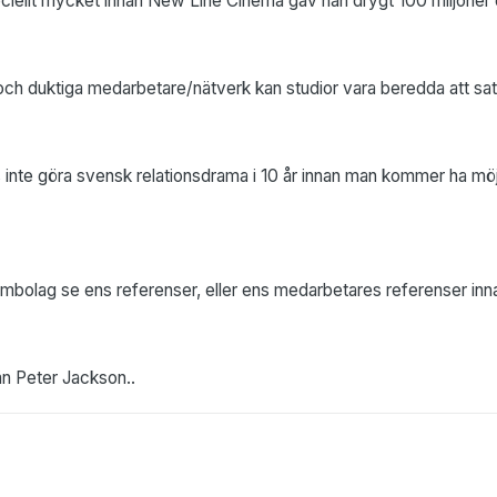
ciellt mycket innan New Line Cinema gav han drygt 100 miljoner do
 och duktiga medarbetare/nätverk kan studior vara beredda att sat
inte göra svensk relationsdrama i 10 år innan man kommer ha möjl
mbolag se ens referenser, eller ens medarbetares referenser inna
än Peter Jackson..