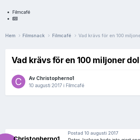
Filmcafé
Hem
Filmsnack
Filmcafé
Vad krävs för en 100 miljon
Vad krävs för en 100 miljoner do
Av
Christopherno1
10 augusti 2017
i
Filmcafé
Postad
10 augusti 2017
Christopherno1