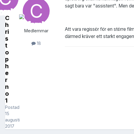
sagt bara var "assistent". Men de
C
h
Att vara regissör för en större fil
ri
Medlemmar
därmed kräver ett starkt engagema
s
18
t
o
p
h
e
r
n
o
1
Postad
15
augusti
2017