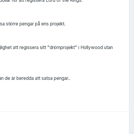
llar för att regissera Lord of the Rings.
sa större pengar på ens projekt.
ighet att regissera sitt "drömprojekt" i Hollywood utan
n de är beredda att satsa pengar..