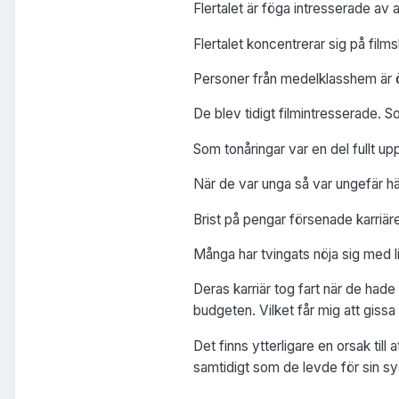
Flertalet är föga intresserade av a
Flertalet koncentrerar sig på film
Personer från medelklasshem är 
De blev tidigt filmintresserade. S
Som tonåringar var en del fullt u
När de var unga så var ungefär häl
Brist på pengar försenade karriär
Många har tvingats nöja sig med li
Deras karriär tog fart när de had
budgeten. Vilket får mig att gissa 
Det finns ytterligare en orsak till
samtidigt som de levde för sin sys