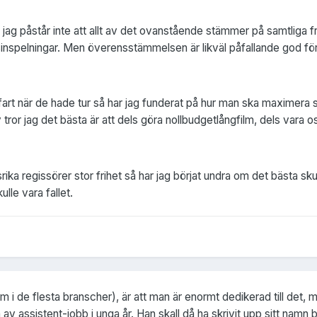
, jag påstår inte att allt av det ovanstående stämmer på samtliga
inspelningar. Men överensstämmelsen är likväl påfallande god för d
 fart när de hade tur så har jag funderat på hur man ska maximera s
or jag det bästa är att dels göra nollbudgetlångfilm, dels vara os
a regissörer stor frihet så har jag börjat undra om det bästa skul
ulle vara fallet.
m i de flesta branscher), är att man är enormt dedikerad till det, ma
 av assistent-jobb i unga år. Han skall då ha skrivit upp sitt namn