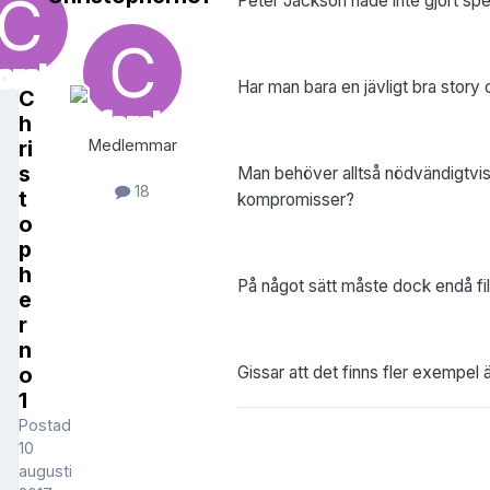
Peter Jackson hade inte gjort spe
Har man bara en jävligt bra story
C
h
ri
Medlemmar
s
Man behöver alltså nödvändigtvis 
18
t
kompromisser?
o
p
h
På något sätt måste dock endå fil
e
r
n
Gissar att det finns fler exempel 
o
1
Postad
10
augusti