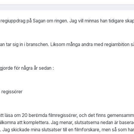
regiuppdrag på Sagan om ringen. Jag vill minnas han tidigare sk
man tar sig in i branschen. Liksom många andra med regiambition s
gjorde för några år sedan :
regissörer
l att läsa om 20 berömda filmregissörer, och det finns gemensamm
t välkomna att komplettera. Jag menar, slutsatserna nedan är basera
ta. Jag skickade mina slutsatser till en filmforskare, men så som 