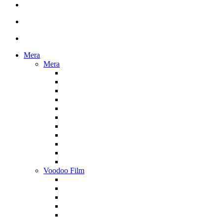
Mera
Mera
Voodoo Film