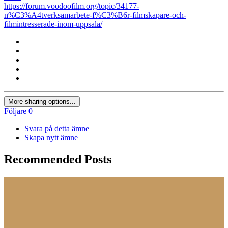
https://forum.voodoofilm.org/topic/34177-
n%C3%A4tverksamarbete-f%C3%B6r-filmskapare-och-
filmintresserade-inom-uppsala/
More sharing options...
Följare
0
Svara på detta ämne
Skapa nytt ämne
Recommended Posts