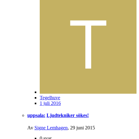
Tegelhuve
1 juli 2016
uppsala:
Ljudtekniker sökes!
Av
Signe Lemhagen
,
29 juni 2015
0
svar