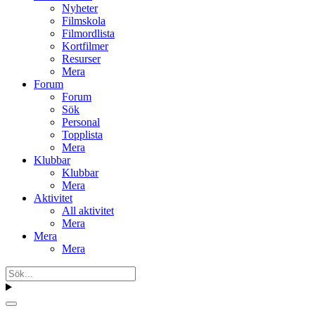
Nyheter
Filmskola
Filmordlista
Kortfilmer
Resurser
Mera
Forum
Forum
Sök
Personal
Topplista
Mera
Klubbar
Klubbar
Mera
Aktivitet
All aktivitet
Mera
Mera
Mera