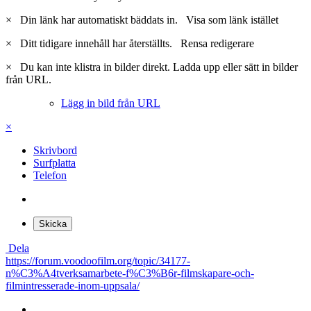
×
Din länk har automatiskt bäddats in.
Visa som länk istället
×
Ditt tidigare innehåll har återställts.
Rensa redigerare
×
Du kan inte klistra in bilder direkt. Ladda upp eller sätt in bilder
från URL.
Lägg in bild från URL
×
Skrivbord
Surfplatta
Telefon
Skicka
Dela
https://forum.voodoofilm.org/topic/34177-
n%C3%A4tverksamarbete-f%C3%B6r-filmskapare-och-
filmintresserade-inom-uppsala/