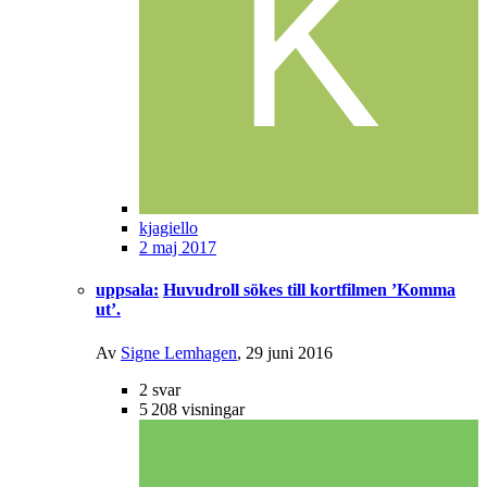
kjagiello
2 maj 2017
uppsala:
Huvudroll sökes till kortfilmen ’Komma
ut’.
Av
Signe Lemhagen
,
29 juni 2016
2
svar
5 208
visningar