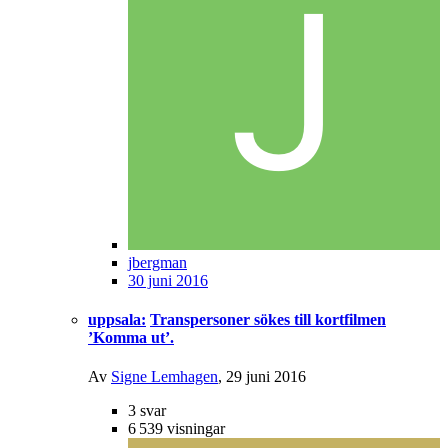
jbergman
30 juni 2016
uppsala:
Transpersoner sökes till kortfilmen
’Komma ut’.
Av
Signe Lemhagen
,
29 juni 2016
3
svar
6 539
visningar