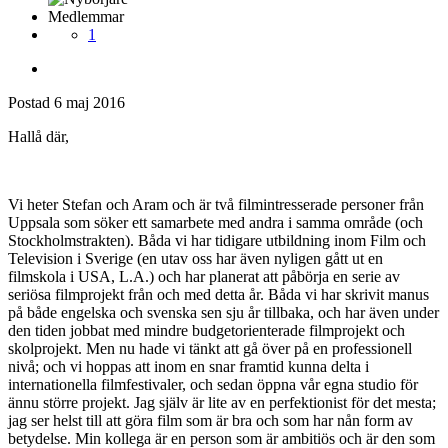
Medlemmar
1
Postad
6 maj 2016
Hallå där,
Vi heter Stefan och Aram och är två filmintresserade personer från
Uppsala som söker ett samarbete med andra i samma område (och
Stockholmstrakten). Båda vi har tidigare utbildning inom Film och
Television i Sverige (en utav oss har även nyligen gått ut en
filmskola i USA, L.A.) och har planerat att påbörja en serie av
seriösa filmprojekt från och med detta år. Båda vi har skrivit manus
på både engelska och svenska sen sju år tillbaka, och har även under
den tiden jobbat med mindre budgetorienterade filmprojekt och
skolprojekt. Men nu hade vi tänkt att gå över på en professionell
nivå; och vi hoppas att inom en snar framtid kunna delta i
internationella filmfestivaler, och sedan öppna vår egna studio för
ännu större projekt. Jag själv är lite av en perfektionist för det mesta;
jag ser helst till att göra film som är bra och som har nån form av
betydelse. Min kollega är en person som är ambitiös och är den som