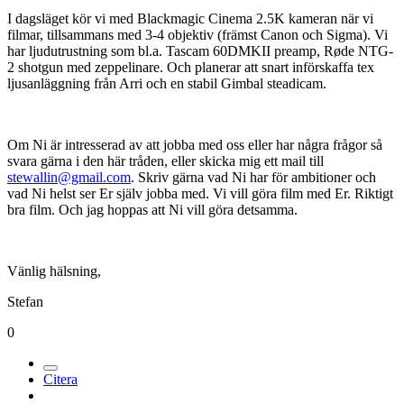
I dagsläget kör vi med Blackmagic Cinema 2.5K kameran när vi
filmar, tillsammans med 3-4 objektiv (främst Canon och Sigma). Vi
har ljudutrustning som bl.a. Tascam 60DMKII preamp, Røde NTG-
2 shotgun med zeppelinare. Och planerar att snart införskaffa tex
ljusanläggning från Arri och en stabil Gimbal steadicam.
Om Ni är intresserad av att jobba med oss eller har några frågor så
svara gärna i den här tråden, eller skicka mig ett mail till
stewallin@gmail.com
. Skriv gärna vad Ni har för ambitioner och
vad Ni helst ser Er själv jobba med. Vi vill göra film med Er. Riktigt
bra film. Och jag hoppas att Ni vill göra detsamma.
Vänlig hälsning,
Stefan
0
Citera