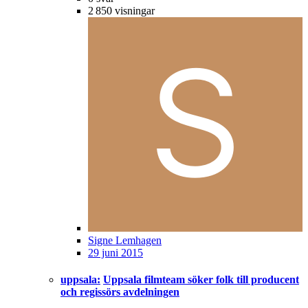
2 850
visningar
Signe Lemhagen
29 juni 2015
uppsala:
Uppsala filmteam söker folk till producent
och regissörs avdelningen