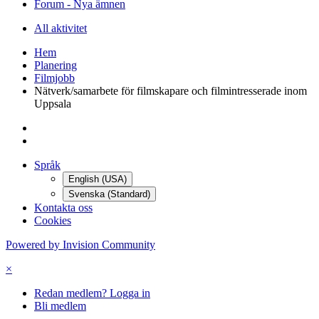
Forum - Nya ämnen
All aktivitet
Hem
Planering
Filmjobb
Nätverk/samarbete för filmskapare och filmintresserade inom
Uppsala
Språk
English (USA)
Svenska (Standard)
Kontakta oss
Cookies
Powered by Invision Community
×
Redan medlem? Logga in
Bli medlem