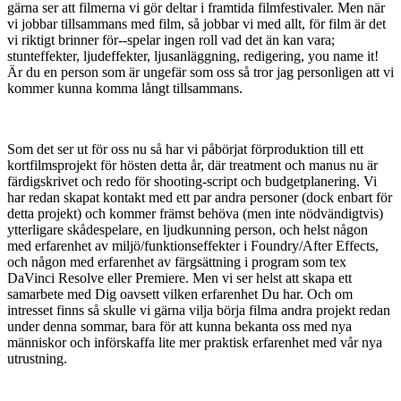
gärna ser att filmerna vi gör deltar i framtida filmfestivaler. Men när
vi jobbar tillsammans med film, så jobbar vi med allt, för film är det
vi riktigt brinner för--spelar ingen roll vad det än kan vara;
stunteffekter, ljudeffekter, ljusanläggning, redigering, you name it!
Är du en person som är ungefär som oss så tror jag personligen att vi
kommer kunna komma långt tillsammans.
Som det ser ut för oss nu så har vi påbörjat förproduktion till ett
kortfilmsprojekt för hösten detta år, där treatment och manus nu är
färdigskrivet och redo för shooting-script och budgetplanering. Vi
har redan skapat kontakt med ett par andra personer (dock enbart för
detta projekt) och kommer främst behöva (men inte nödvändigtvis)
ytterligare skådespelare, en ljudkunning person, och helst någon
med erfarenhet av miljö/funktionseffekter i Foundry/After Effects,
och någon med erfarenhet av färgsättning i program som tex
DaVinci Resolve eller Premiere. Men vi ser helst att skapa ett
samarbete med Dig oavsett vilken erfarenhet Du har. Och om
intresset finns så skulle vi gärna vilja börja filma andra projekt redan
under denna sommar, bara för att kunna bekanta oss med nya
människor och införskaffa lite mer praktisk erfarenhet med vår nya
utrustning.