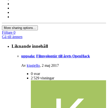
More sharing options...
Följare
0
Gå till ämnen
Liknande innehåll
uppsala:
Filmvolontär till årets OpenHack
Av
kjagiello
,
2 maj 2017
0
svar
2 529
visningar