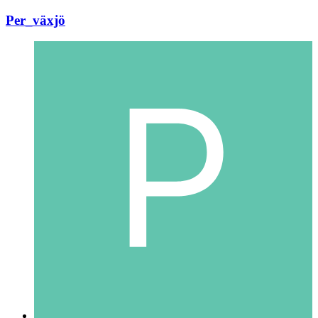
Per_växjö