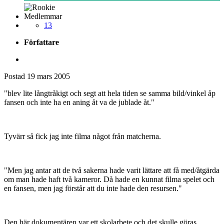
Medlemmar
13
Författare
Postad
19 mars 2005
"blev lite långtråkigt och segt att hela tiden se samma bild/vinkel åp
fansen och inte ha en aning åt va de jublade åt."
Tyvärr så fick jag inte filma något från matcherna.
"Men jag antar att de två sakerna hade varit lättare att få med/åtgärda
om man hade haft två kameror. Då hade en kunnat filma spelet och
en fansen, men jag förstår att du inte hade den resursen."
Den här dokumentären var ett skolarbete och det skulle göras