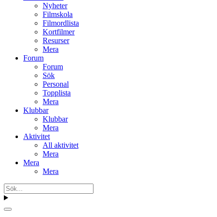
Nyheter
Filmskola
Filmordlista
Kortfilmer
Resurser
Mera
Forum
Forum
Sök
Personal
Topplista
Mera
Klubbar
Klubbar
Mera
Aktivitet
All aktivitet
Mera
Mera
Mera