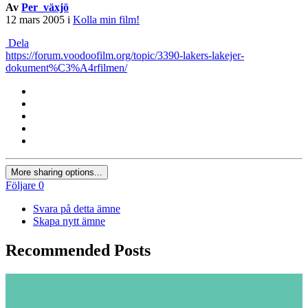
Av
Per_växjö
12 mars 2005
i
Kolla min film!
Dela
https://forum.voodoofilm.org/topic/3390-lakers-lakejer-
dokument%C3%A4rfilmen/
More sharing options...
Följare
0
Svara på detta ämne
Skapa nytt ämne
Recommended Posts