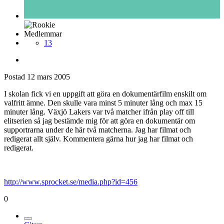
Medlemmar
13
Postad
12 mars 2005
I skolan fick vi en uppgift att göra en dokumentärfilm enskilt om
valfritt ämne. Den skulle vara minst 5 minuter lång och max 15
minuter lång. Växjö Lakers var två matcher ifrån play off till
elitserien så jag bestämde mig för att göra en dokumentär om
supportrarna under de här två matcherna. Jag har filmat och
redigerat allt själv. Kommentera gärna hur jag har filmat och
redigerat.
http://www.sprocket.se/media.php?id=456
0