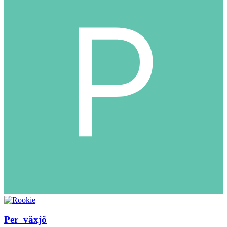
Per_växjö