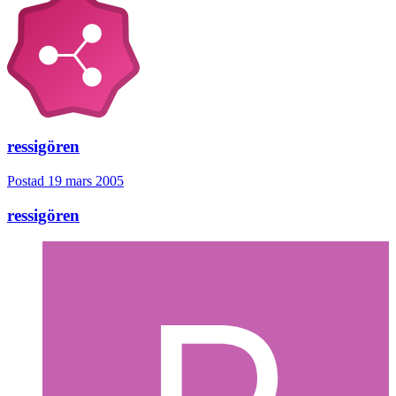
ressigören
Postad
19 mars 2005
ressigören