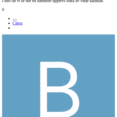
I den får vi se hur en händelse upplevs olika av varje karaktär.
0
Citera