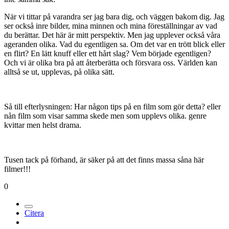
När vi tittar på varandra ser jag bara dig, och väggen bakom dig. Jag
ser också inre bilder, mina minnen och mina föreställningar av vad
du berättar. Det här är mitt perspektiv. Men jag upplever också våra
ageranden olika. Vad du egentligen sa. Om det var en trött blick eller
en flirt? En lätt knuff eller ett hårt slag? Vem började egentligen?
Och vi är olika bra på att återberätta och försvara oss. Världen kan
alltså se ut, upplevas, på olika sätt.
Så till efterlysningen: Har någon tips på en film som gör detta? eller
nån film som visar samma skede men som upplevs olika. genre
kvittar men helst drama.
Tusen tack på förhand, är säker på att det finns massa såna här
filmer!!!
0
Citera