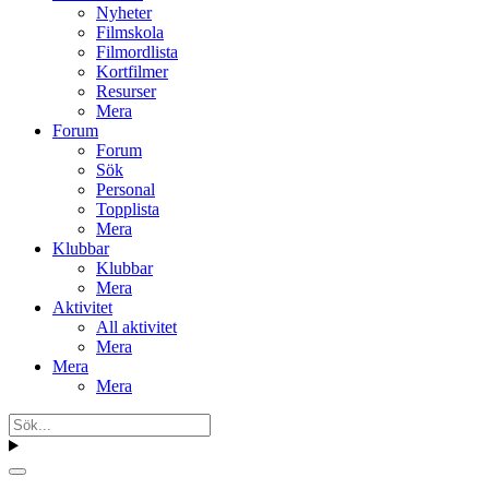
Nyheter
Filmskola
Filmordlista
Kortfilmer
Resurser
Mera
Forum
Forum
Sök
Personal
Topplista
Mera
Klubbar
Klubbar
Mera
Aktivitet
All aktivitet
Mera
Mera
Mera