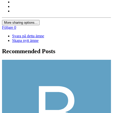
More sharing options...
Följare
0
Svara på detta ämne
Skapa nytt ämne
Recommended Posts