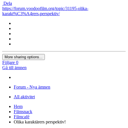
Dela
https://forum.voodoofilm.org/topic/31195-olika-
karakt%C3%A4rers-perspektiv/
More sharing options...
Följare
0
Gå till ämnen
Forum - Nya ämnen
All aktivitet
Hem
Filmsnack
Filmcafé
Olika karaktärers perspektiv!