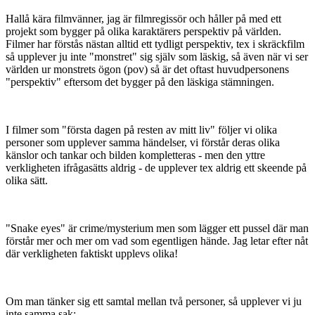
Hallå kära filmvänner, jag är filmregissör och håller på med ett
projekt som bygger på olika karaktärers perspektiv på världen.
Filmer har förstås nästan alltid ett tydligt perspektiv, tex i skräckfilm
så upplever ju inte "monstret" sig själv som läskig, så även när vi ser
världen ur monstrets ögon (pov) så är det oftast huvudpersonens
"perspektiv" eftersom det bygger på den läskiga stämningen.
I filmer som "första dagen på resten av mitt liv" följer vi olika
personer som upplever samma händelser, vi förstår deras olika
känslor och tankar och bilden kompletteras - men den yttre
verkligheten ifrågasätts aldrig - de upplever tex aldrig ett skeende på
olika sätt.
"Snake eyes" är crime/mysterium men som lägger ett pussel där man
förstår mer och mer om vad som egentligen hände. Jag letar efter nåt
där verkligheten faktiskt upplevs olika!
Om man tänker sig ett samtal mellan två personer, så upplever vi ju
inte samma sak: