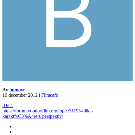
Av
bomaye
10 december 2012
i
Filmcafé
Dela
https://forum.voodoofilm.org/topic/31195-olika-
karakt%C3%A4rers-perspektiv/