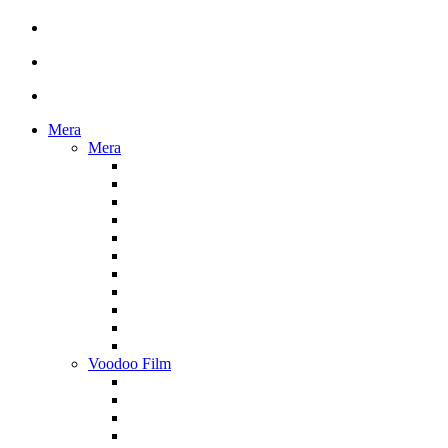
Mera
Mera
Voodoo Film