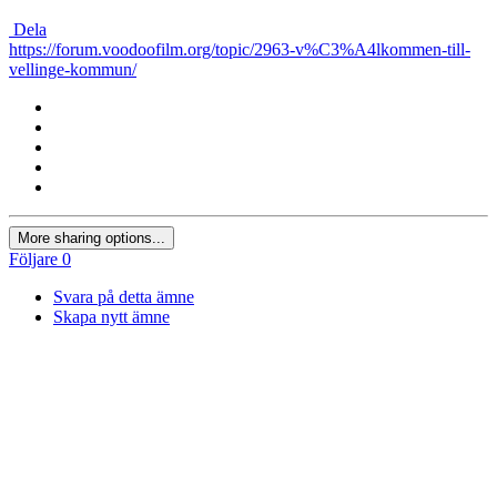
Dela
https://forum.voodoofilm.org/topic/2963-v%C3%A4lkommen-till-
vellinge-kommun/
More sharing options...
Följare
0
Svara på detta ämne
Skapa nytt ämne