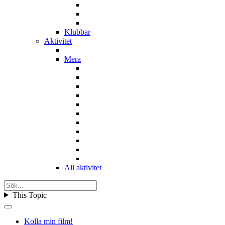
Klubbar
Aktivitet
Mera
All aktivitet
This Topic
Kolla min film!