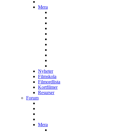
Mera
Nyheter
Filmskola
Filmordlista
Kortfilmer
Resurser
Forum
Mera