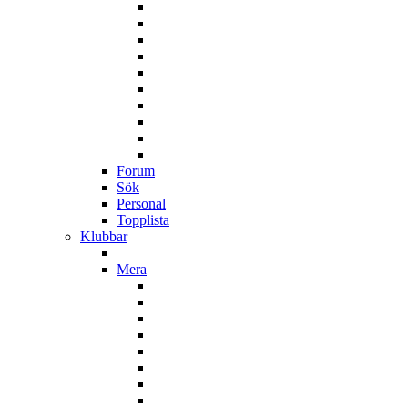
Forum
Sök
Personal
Topplista
Klubbar
Mera