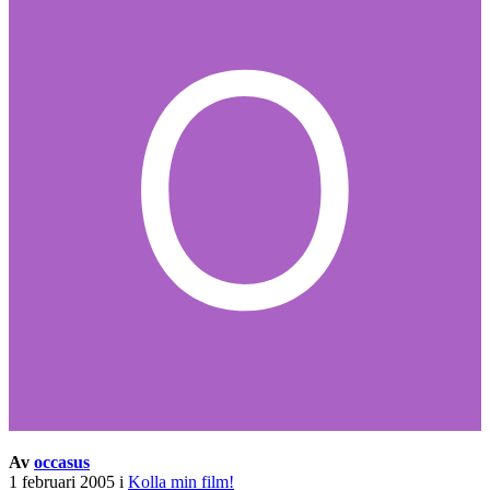
Av
occasus
1 februari 2005
i
Kolla min film!