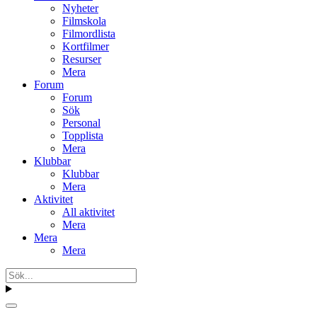
Nyheter
Filmskola
Filmordlista
Kortfilmer
Resurser
Mera
Forum
Forum
Sök
Personal
Topplista
Mera
Klubbar
Klubbar
Mera
Aktivitet
All aktivitet
Mera
Mera
Mera