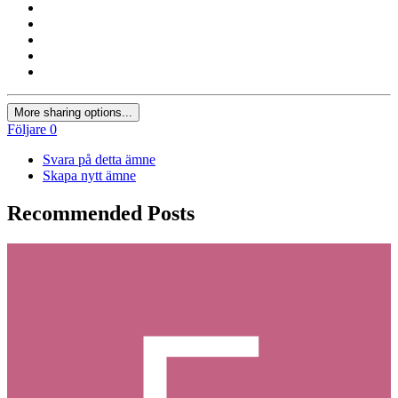
More sharing options...
Följare
0
Svara på detta ämne
Skapa nytt ämne
Recommended Posts