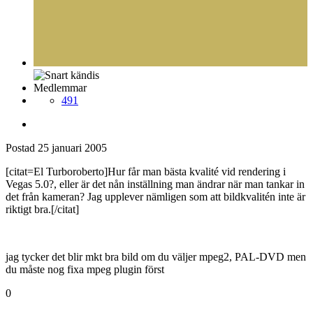
Medlemmar
491
Postad
25 januari 2005
[citat=El Turboroberto]Hur får man bästa kvalité vid rendering i
Vegas 5.0?, eller är det nån inställning man ändrar när man tankar in
det från kameran? Jag upplever nämligen som att bildkvalitén inte är
riktigt bra.[/citat]
jag tycker det blir mkt bra bild om du väljer mpeg2, PAL-DVD men
du måste nog fixa mpeg plugin först
0