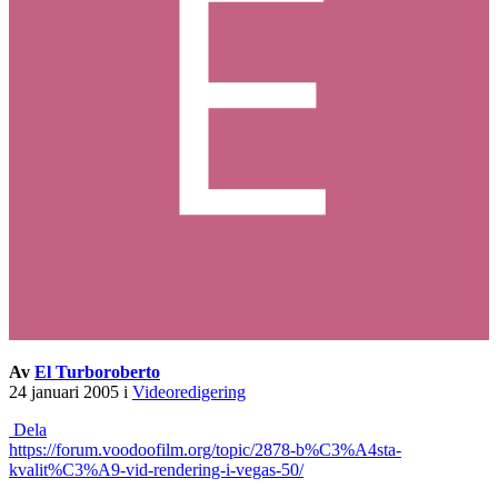
Av
El Turboroberto
24 januari 2005
i
Videoredigering
Dela
https://forum.voodoofilm.org/topic/2878-b%C3%A4sta-
kvalit%C3%A9-vid-rendering-i-vegas-50/