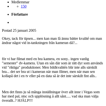
Medlemmar
150
Författare
Postad
25 januari 2005
Okey, tack för tipsen... men kan man få ännu bättre kvalité om man
ändrar något vid in-tankningen från kameran då?...
för vi har filmat med en bra kamera, en sony.. ingen vanlig
"semester" dv-kamera. Utan en sån där som är rätt dyr som används
vid "riktiga" produktioner. Men bildkvalitén blir inte alls särskilt
bra... det ser bra ut i kameran när man filmer, men när man sen
kollapå det i en tv eller på en data så är det inte särskilt fint alls..
Men det finns ju så många inställningar över allt inne i Vegas som
har med pal, ntsc och upplösning å allt sånt..... vad ska man välja
överallt..? HJÄLP!!!