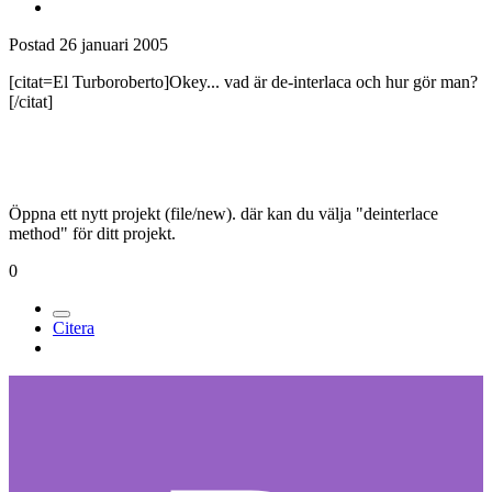
Postad
26 januari 2005
[citat=El Turboroberto]Okey... vad är de-interlaca och hur gör man?
[/citat]
Öppna ett nytt projekt (file/new). där kan du välja "deinterlace
method" för ditt projekt.
0
Citera