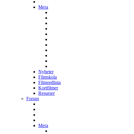
Mera
Nyheter
Filmskola
Filmordlista
Kortfilmer
Resurser
Forum
Mera