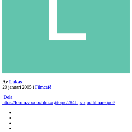
Av
Lukas
20 januari 2005
i
Filmcafé
Dela
https://forum.voodoofilm.org/topic/2841-pc-quotfilmarequot/