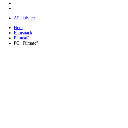
All aktivitet
Hem
Filmsnack
Filmcafé
PC "Filmare"