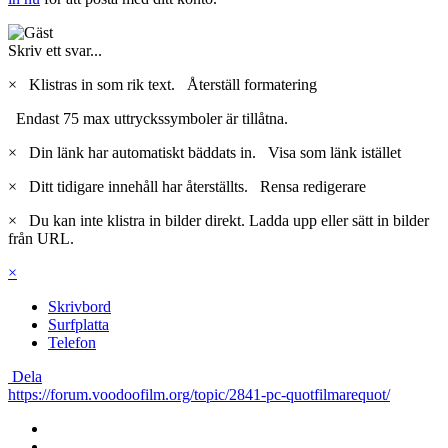
Skriv ett svar...
×
Klistras in som rik text.
Återställ formatering
Endast 75 max uttryckssymboler är tillåtna.
×
Din länk har automatiskt bäddats in.
Visa som länk istället
×
Ditt tidigare innehåll har återställts.
Rensa redigerare
×
Du kan inte klistra in bilder direkt. Ladda upp eller sätt in bilder
från URL.
×
Skrivbord
Surfplatta
Telefon
Dela
https://forum.voodoofilm.org/topic/2841-pc-quotfilmarequot/