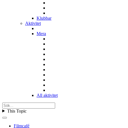
Klubbar
Aktivitet
Mera
All aktivitet
This Topic
Filmcafé