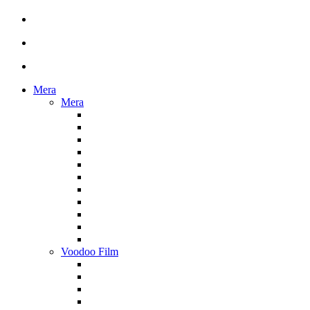
Mera
Mera
Voodoo Film