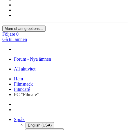
More sharing options...
Följare
0
Gå till ämnen
Forum - Nya ämnen
All aktivitet
Hem
Filmsnack
Filmcafé
PC "Filmare"
Språk
English (USA)