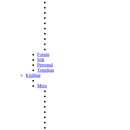
Forum
Sök
Personal
Topplista
Klubbar
Mera