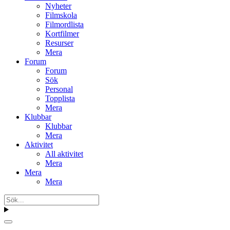
Nyheter
Filmskola
Filmordlista
Kortfilmer
Resurser
Mera
Forum
Forum
Sök
Personal
Topplista
Mera
Klubbar
Klubbar
Mera
Aktivitet
All aktivitet
Mera
Mera
Mera