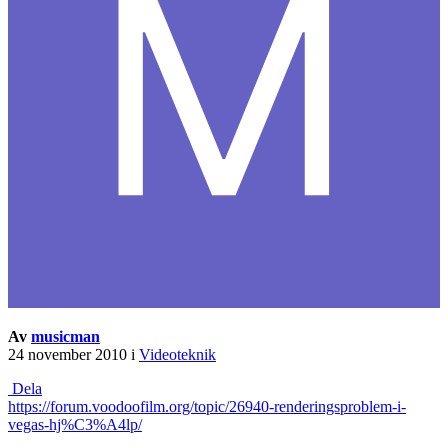
Av
musicman
24 november 2010
i
Videoteknik
Dela
https://forum.voodoofilm.org/topic/26940-renderingsproblem-i-
vegas-hj%C3%A4lp/