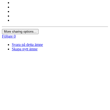
More sharing options...
Följare
0
Svara på detta ämne
Skapa nytt ämne