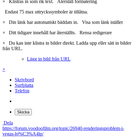
×
Klistras in som rik text.
Återställ formatering
Endast 75 max uttryckssymboler är tillåtna.
×
Din länk har automatiskt bäddats in.
Visa som länk istället
×
Ditt tidigare innehåll har återställts.
Rensa redigerare
×
Du kan inte klistra in bilder direkt. Ladda upp eller sätt in bilder
från URL.
Lägg in bild från URL
×
Skrivbord
Surfplatta
Telefon
Skicka
Dela
https://forum.voodoofilm.org/topic/26940-renderingsproblem-i-
vegas-hj%C3%A4lp/