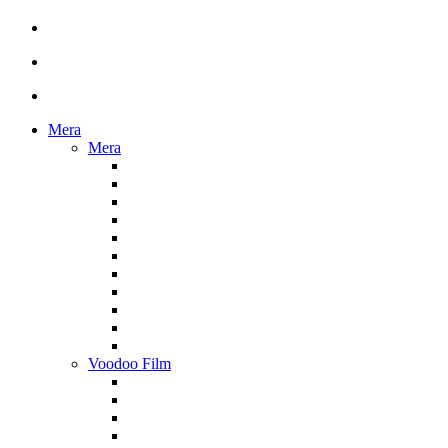
Mera
Mera
Voodoo Film