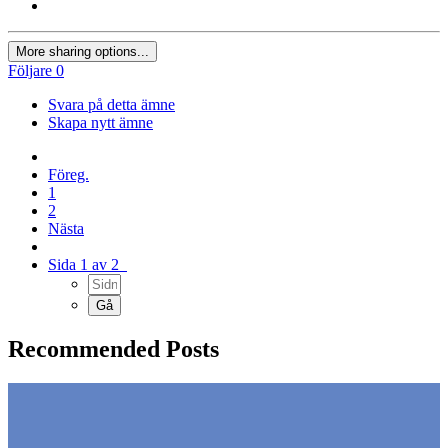
More sharing options...
Följare
0
Svara på detta ämne
Skapa nytt ämne
Föreg.
1
2
Nästa
Sida 1 av 2
Recommended Posts