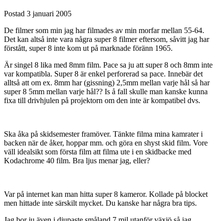
Postad
3 januari 2005
De filmer som min jag har filmades av min morfar mellan 55-64.
Det kan altså inte vara några super 8 filmer eftersom, såvitt jag har
förstått, super 8 inte kom ut på marknade föränn 1965.
Är singel 8 lika med 8mm film. Pace sa ju att super 8 och 8mm inte
var kompatibla. Super 8 är enkel perforerad sa pace. Innebär det
alltså att om ex. 8mm har (gissning) 2,5mm mellan varje hål så har
super 8 5mm mellan varje hål?? Is å fall skulle man kanske kunna
fixa till drivhjulen på projektorn om den inte är kompatibel dvs.
Ska åka på skidsemester framöver. Tänkte filma mina kamrater i
backen när de åker, hoppar mm. och göra en shyst skid film. Vore
väll idealsikt som första film att filma ute i en skidbacke med
Kodachrome 40 film. Bra ljus menar jag, eller?
Var på internet kan man hitta super 8 kameror. Kollade på blocket
men hittade inte särskilt mycket. Du kanske har några bra tips.
Jag bor ju även i djupaste småland 7 mil utanför växjö så jag