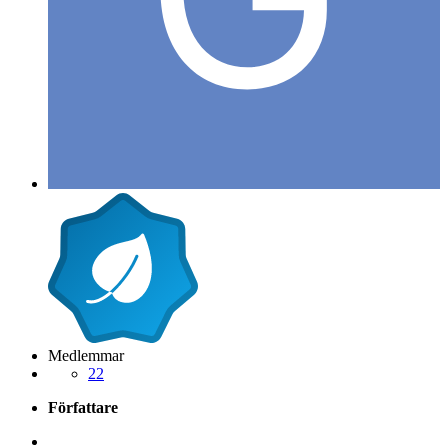
Medlemmar
22
Författare