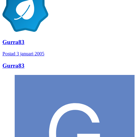
Gurra83
Postad
3 januari 2005
Gurra83