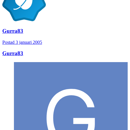
Gurra83
Postad
3 januari 2005
Gurra83