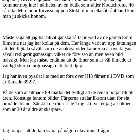
kommer nog inte i närheten av en butik som säljer Kodachrome 40
så ofta. Min far är förvisso uppe i Stokholm imellanåt så ibland kan
man ju skicka honom.
Måste säga att jag har blivit ganska så facinerad av de gamla 8mm
filmerna när jag har kollat på dem. Har länge varit av upp fattningen
att det digitala såväll som de analoga videokamrerna är överlägsna
såväll redigeringsmässigt, vilket de förvisso är, men även bild
mässigt. Men jag måste erkänna att de fimer som är väl filmade är
väldigt skarpa färgmässigt och ibild djup.
Jag har även pysslat lite med att föra över HI8 filmer till DVD som
är filmade 89-97.
På de som är filmade 89 märks det tydligt att de redan börjar bli till
åren. Konstiga fantom bilder. Färgerna strålar liksom utan för sitt
område ibland. Särskilt de röda. Lite Tragiskt tycker jag att filmer
som är 30 år äldre är skarpare.
Jag hoppas att du kan svara på någon utav mina frågor.