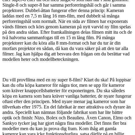
Single-8 och super-8 har samma perforeringshål och går i samma
projektorer. Dubbel-åttan fungerar efter denna princip: Kameran
laddas med en 7,5 m lång 16 mm-film, med dubbelt så många
perforeringshål som normalt. När en sida av filmen har exponerats
vänds filmen och körs genom kameran på nytt varvid ny film spelas
på den andra sidan. Efter framkallningen delas filmen mitt itu och de
två halvorna sammanfogas till en 15 m lång film. På många
projektorer kan du köra alla 8 mm-format och har du tur är din
morfars projektor en sådan, då kan du vara säker på att den tar alla
filmer. Jag kan hjälpa dig att besvara den frågan om du berättar vad
modellen heter och modellbeteckningen.
Du vill provfilma med en ny super 8-film? Klart du ska! På loppisar
kan du ofta köpa kameror för några tior, men se upp för kameror
som kräver knappcellsbatterier för exponeringen. Du ska således
köpa en kamera som bara kräver vanliga batterier, de nyare fungerar
oftast efter den principen. Med nyare menar jag kameror som har
tillverkats efter 1975. En del fabrikat är mer attraktiva och dyrare än
andra. Speciellt kan nämnas följande fabrikat som har lite bättre
optik och finish: Nizo, Bolex och Beaulieu. Även Canon, Elmo och
Sankyo tycker jag har gjort några fina modeller. Det finns fler bra
modeller men du kan ju prova dig fram. Kom ihåg att gamla
kameror kan vara icke funktionsdugliga, satsa därför på en billig