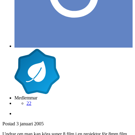
Medlemmar
22
Postad
3 januari 2005
Undrar om man kan köra super 8 film i en projektor för 8mm film.