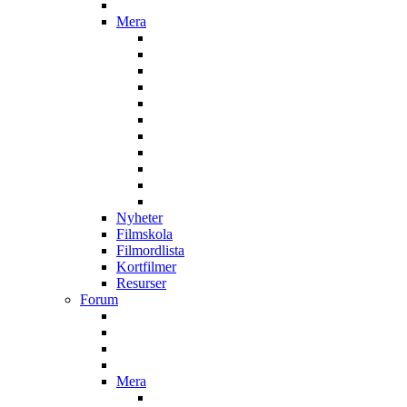
Mera
Nyheter
Filmskola
Filmordlista
Kortfilmer
Resurser
Forum
Mera