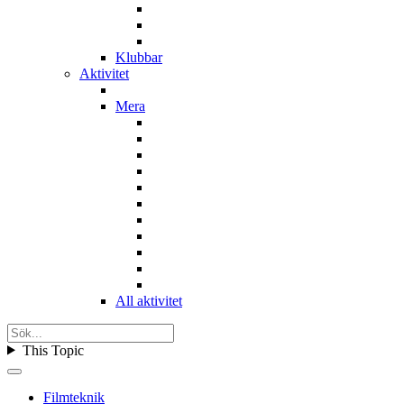
Klubbar
Aktivitet
Mera
All aktivitet
This Topic
Filmteknik