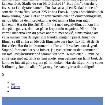
kamera först. Skulle du sen bli förälskad i "riktig film", kan du ju
investera i en dyrare kamera. Du ska satsa på en Kodachrome 40
som din första film, kostar 225 kr hos Foto-Kungen i Stockholm och
framkallning ingår. Det är en reversalfilm eller en omvändningsfilm,
när du tittar på den i projektorn är det samma film som satt i
kameran! Har du förstått? Jämför det med negativfilm, du kan inte
titta på negativet, du tittar på en kopia från negativet. När du blir
varm i kläderna kan du prova andra filmer också, finns många att
välja mellan men då ingår inte framkallningen i priset. Innan du
filmar, se till att ha en idé och filma inte bara hux flux för att det är
fint väder. Har du tur, kommer din film att bli vacker som dagen!
Super 8-formatet har sina brister, jag tycker inte att det kommer till
sin rätt i avståndsbilder på samma sätt som 16 mm eller 35 mm. Se
alltså upp med att filma av små motiv som befinner sig långt bort, de
kommer inte att göra sig bra på filmduken. Har du frågor kring super
8-filmning, kan du alltid fråga mig, besvarar gärna dina frågor!
0
Citera