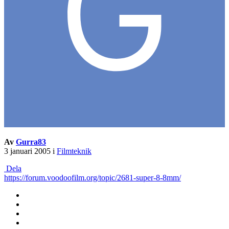
Av
Gurra83
3 januari 2005
i
Filmteknik
Dela
https://forum.voodoofilm.org/topic/2681-super-8-8mm/