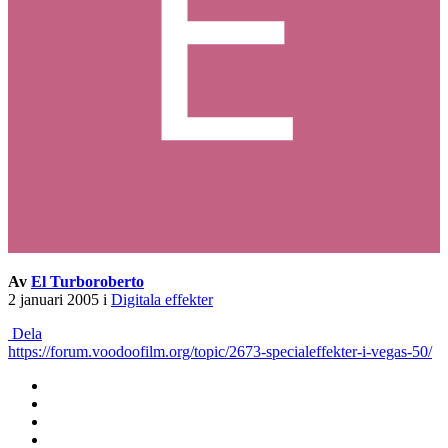
Av
El Turboroberto
2 januari 2005
i
Digitala effekter
Dela
https://forum.voodoofilm.org/topic/2673-specialeffekter-i-vegas-50/