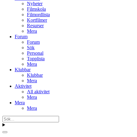
Nyheter
Filmskola
Filmordlista
Kortfilmer
Resurser
Mera
Forum
Forum
Sök
Personal
Topplista
Mera
Klubbar
Klubbar
Mera
Aktivitet
All aktivitet
Mera
Mera
Mera