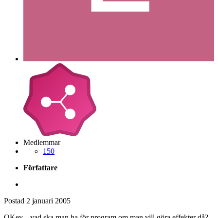
Medlemmar
150
Författare
Postad
2 januari 2005
OKey... vad ska man ha för program om man vill göra effekter då?