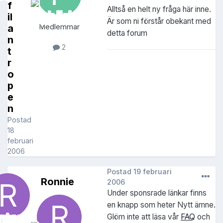
f
Alltså en helt ny fråga här inne.
il
Är som ni förstår obekant med
a
Medlemmar
detta forum
n
2
t
r
o
p
e
n
Postad
18
februari
2006
Postad
19 februari
Ronnie
2006
Under sponsrade länkar finns
en knapp som heter Nytt ämne.
Glöm inte att läsa vår
FAQ
och