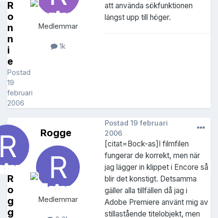
R
att använda sökfunktionen
o
längst upp till höger.
n
Medlemmar
n
1k
i
e
Postad
19
februari
2006
Postad
19 februari
Rogge
2006
[citat=Bock-as]I filmfilen
fungerar de korrekt, men när
jag lägger in klippet i Encore så
R
blir det konstigt. Detsamma
o
gäller alla tillfällen då jag i
g
Medlemmar
Adobe Premiere använt mig av
g
stillastående titelobjekt, men