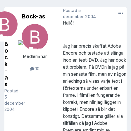
Postad
5
Bock-as
december 2004
Hallå!
B
Jag har precis skaffat Adobe
o
Encore och testade att slänga
c
Medlemmar
ihop en test-DVD. Jag har dock
k
ett problem. På DVDn la jag på
10
-
min senaste film, men av någon
a
anledning så visas varje text i
s
förtexterna under enbart en
Postad
frame. I filmfilen fungerar de
5
korrekt, men när jag lägger in
december
klippet i Encore så blir det
2004
konstigt. Detsamma gäller alla
tillfällen då jag i Adobe
Premiere använt mig av