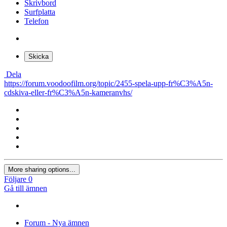
Skrivbord
Surfplatta
Telefon
Skicka
Dela
https://forum.voodoofilm.org/topic/2455-spela-upp-fr%C3%A5n-
cdskiva-eller-fr%C3%A5n-kameranvhs/
More sharing options...
Följare
0
Gå till ämnen
Forum - Nya ämnen