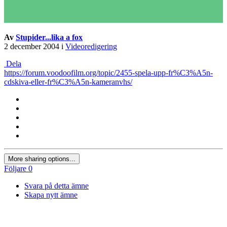
Av
Stupider...lika a fox
2 december 2004
i
Videoredigering
Dela
https://forum.voodoofilm.org/topic/2455-spela-upp-fr%C3%A5n-
cdskiva-eller-fr%C3%A5n-kameranvhs/
More sharing options...
Följare
0
Svara på detta ämne
Skapa nytt ämne