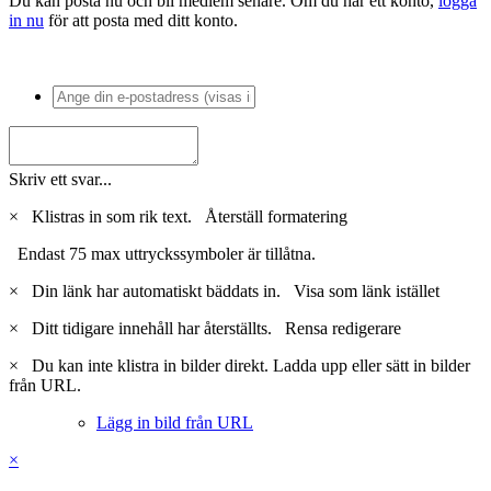
Du kan posta nu och bli medlem senare. Om du har ett konto,
logga
in nu
för att posta med ditt konto.
Skriv ett svar...
×
Klistras in som rik text.
Återställ formatering
Endast 75 max uttryckssymboler är tillåtna.
×
Din länk har automatiskt bäddats in.
Visa som länk istället
×
Ditt tidigare innehåll har återställts.
Rensa redigerare
×
Du kan inte klistra in bilder direkt. Ladda upp eller sätt in bilder
från URL.
Lägg in bild från URL
×