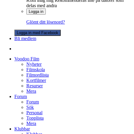
Kom ihåg mig
Rekommenderas inte på datorer som
delas med andra
Logga in
Glömt ditt lösenord?
Logga in med Facebook
Bli medlem
Voodoo Film
Nyheter
Filmskola
Filmordlista
Kortfilmer
Resurser
Mera
Forum
Forum
Sök
Personal
Topplista
Mera
Klubbar