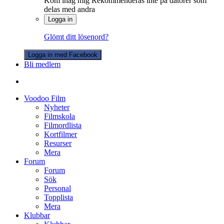
Kom ihåg mig
Rekommenderas inte på datorer som
delas med andra
Logga in
Glömt ditt lösenord?
Logga in med Facebook
Bli medlem
Voodoo Film
Nyheter
Filmskola
Filmordlista
Kortfilmer
Resurser
Mera
Forum
Forum
Sök
Personal
Topplista
Mera
Klubbar