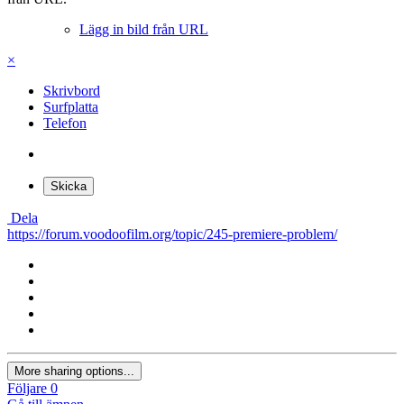
Lägg in bild från URL
×
Skrivbord
Surfplatta
Telefon
Skicka
Dela
https://forum.voodoofilm.org/topic/245-premiere-problem/
More sharing options...
Följare
0