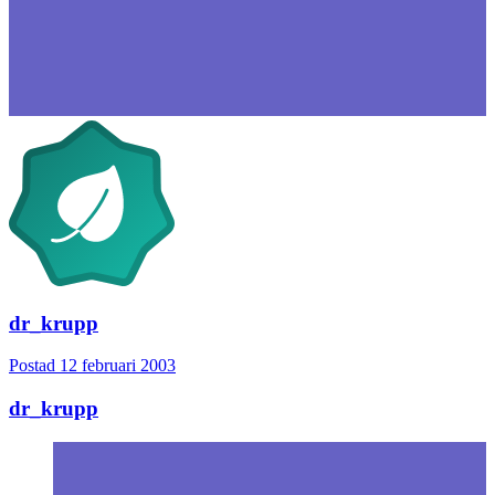
dr_krupp
Postad
12 februari 2003
dr_krupp