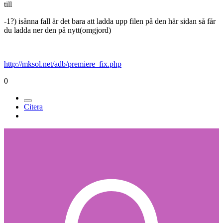
till
-1?) isånna fall är det bara att ladda upp filen på den här sidan så får
du ladda ner den på nytt(omgjord)
http://mksol.net/adb/premiere_fix.php
0
Citera