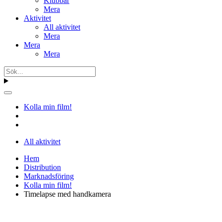
Klubbar
Mera
Aktivitet
All aktivitet
Mera
Mera
Mera
Kolla min film!
All aktivitet
Hem
Distribution
Marknadsföring
Kolla min film!
Timelapse med handkamera