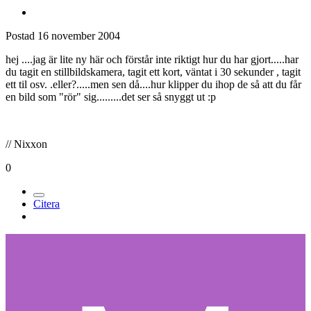
Postad
16 november 2004
hej ....jag är lite ny här och förstår inte riktigt hur du har gjort.....har
du tagit en stillbildskamera, tagit ett kort, väntat i 30 sekunder , tagit
ett til osv. .eller?.....men sen då....hur klipper du ihop de så att du får
en bild som "rör" sig.........det ser så snyggt ut :p
// Nixxon
0
Citera