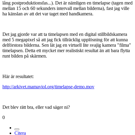
lång postproduktionsfas...). Det är nämligen en timelapse (tagen med
mellan 15 och 60 sekunders intervall mellan bilderna), fast jag ville
ha känslan av att det var taget med handkamera.
Det jag gjorde var att ta timelapsen med en digital stillbildskamera
med 5 megapixel så att jag fick tillräcklig upplösning för att kunna
delförstora bilderna. Sen lät jag en virtuell lite svajig kamera "filma"
timelapsen. Detta ett mycket mer realistiskt resultat än att bara flytta
runt bilden på skärmen.
Här är resultatet:
http://arkivet.mamaviol.org/timelapse-demo.mov
Det blev rätt bra, eller vad säger ni?
0
Citera