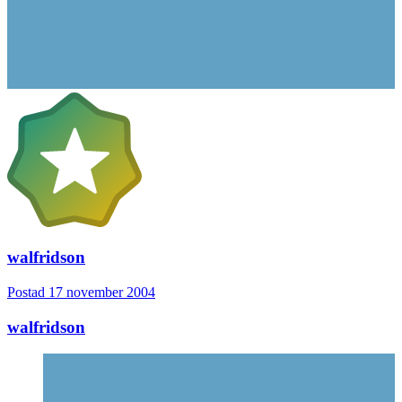
walfridson
Postad
17 november 2004
walfridson