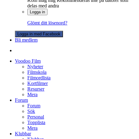
Kom ihåg mig
Rekommenderas inte på datorer som
delas med andra
Logga in
Glömt ditt lösenord?
Logga in med Facebook
Bli medlem
Voodoo Film
Nyheter
Filmskola
Filmordlista
Kortfilmer
Resurser
Mera
Forum
Forum
Sök
Personal
Topplista
Mera
Klubbar