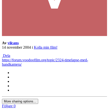
Av
vilcans
14 november 2004
i
Kolla min film!
Dela
https://forum.voodoofilm.org/topic/2324-timelapse-med-
handkamera/
More sharing options...
Följare
0