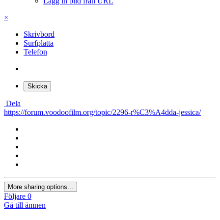
Lägg in bild från URL
×
Skrivbord
Surfplatta
Telefon
Skicka
Dela
https://forum.voodoofilm.org/topic/2296-r%C3%A4dda-jessica/
More sharing options...
Följare
0
Gå till ämnen