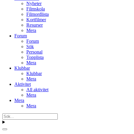
Nyheter
Filmskola
Filmordlista
Kortfilmer
Resurser
Mera
Forum
Forum
Sök
Personal
Topplista
Mera
Klubbar
Klubbar
Mera
Aktivitet
All aktivitet
Mera
Mera
Mera