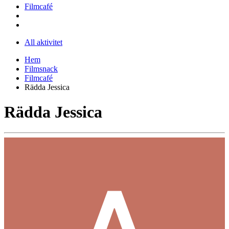
Filmcafé
All aktivitet
Hem
Filmsnack
Filmcafé
Rädda Jessica
Rädda Jessica