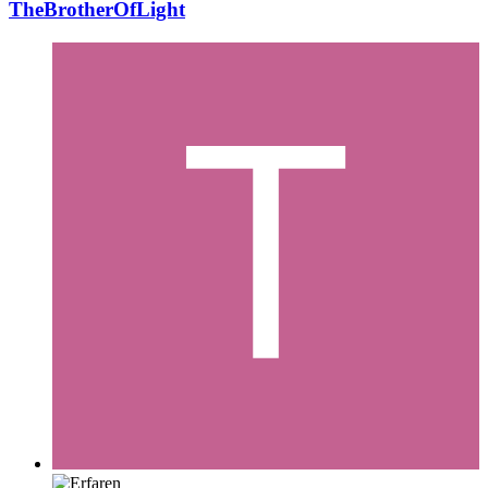
TheBrotherOfLight