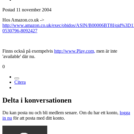
Postad
11 november 2004
Hos Amazon.co.uk ->
http://www.amazon.co.uk/exec/obidos/ASIN/B00006BT8I/qid%3D1
0530796-8092427
Finns också på exempelvis
http://www.Play.com,
men är inte
'available' där nu.
0
Citera
Delta i konversationen
Du kan posta nu och bli medlem senare. Om du har ett konto,
logga
in nu
för att posta med ditt konto.