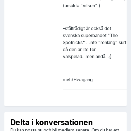
(ursäkta "vitsen" )
-ståltrådigt är också det
svenska superbandet "The
Spotnicks" ...inte "renlärig" surf
då den är lite för
välspelad...men ändå...;)
mvh/Hwagang
Delta i konversationen
Du kan posta nu och bli medlem senare. Om du har ett