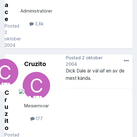
a
c
Administratörer
e
3,8k
Postad
2
oktober
2004
Postad
2 oktober
Cruzito
2004
Dick Dale är väl iaf en av de
mest kända.
C
r
u
Medlemmar
z
177
it
o
Postad