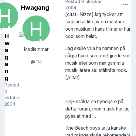
Postad
3 oktober
Hwagang
2004
[citat=Nizze]Jag tycker att
taratino är lite av en mästare
och musiken i hans filmer är hur
H
cool som helst.
w
Jag skulle vilja ha namnen på
a
Medlemmar
några band som gör/gjorde surf
g
114
musik eller som min gammla
a
musik lärare sa: ståltråts rock.
n
g
[/citat]
Postad
3
oktober
Hej-ursäkta en nybörjare på
2004
detta forum, men musik har jag
pysslat med ...
(the Beach boys är ju kanske
vad många skulle rekomendera