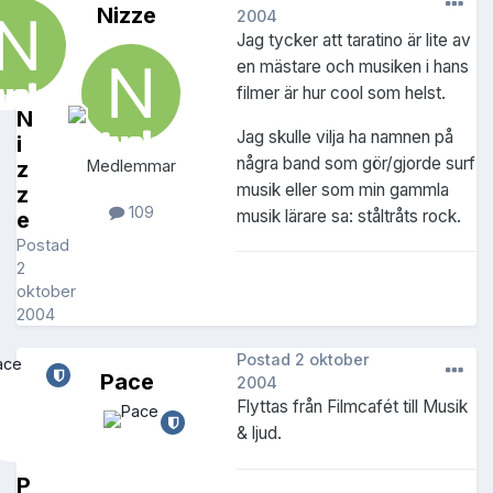
Nizze
2004
Jag tycker att taratino är lite av
en mästare och musiken i hans
filmer är hur cool som helst.
N
Jag skulle vilja ha namnen på
i
några band som gör/gjorde surf
z
Medlemmar
musik eller som min gammla
z
109
musik lärare sa: ståltråts rock.
e
Postad
2
oktober
2004
Postad
2 oktober
Pace
2004
Flyttas från Filmcafét till Musik
& ljud.
P