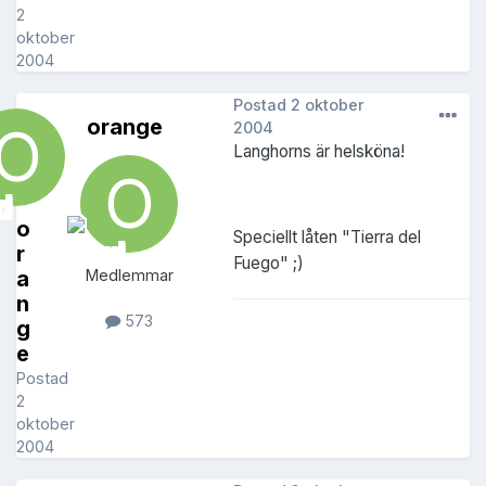
2
oktober
2004
Postad
2 oktober
orange
2004
Langhorns är helsköna!
o
Speciellt låten "Tierra del
r
Fuego" ;)
a
Medlemmar
n
573
g
e
Postad
2
oktober
2004