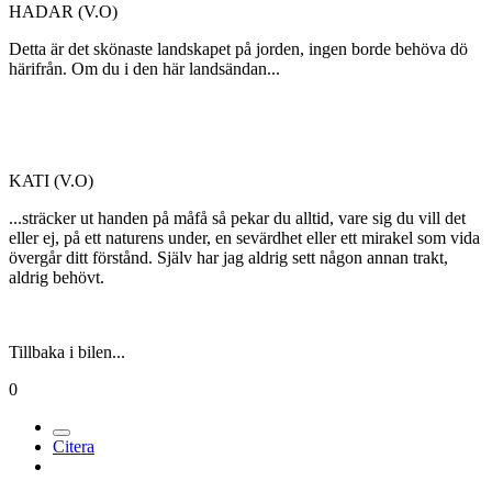
HADAR (V.O)
Detta är det skönaste landskapet på jorden, ingen borde behöva dö
härifrån. Om du i den här landsändan...
KATI (V.O)
...sträcker ut handen på måfå så pekar du alltid, vare sig du vill det
eller ej, på ett naturens under, en sevärdhet eller ett mirakel som vida
övergår ditt förstånd. Själv har jag aldrig sett någon annan trakt,
aldrig behövt.
Tillbaka i bilen...
0
Citera