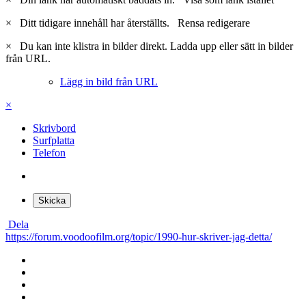
×
Ditt tidigare innehåll har återställts.
Rensa redigerare
×
Du kan inte klistra in bilder direkt. Ladda upp eller sätt in bilder
från URL.
Lägg in bild från URL
×
Skrivbord
Surfplatta
Telefon
Skicka
Dela
https://forum.voodoofilm.org/topic/1990-hur-skriver-jag-detta/