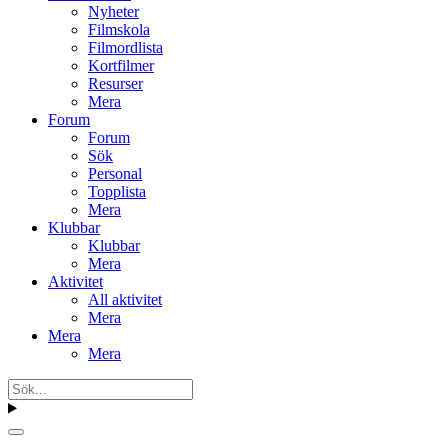
Nyheter
Filmskola
Filmordlista
Kortfilmer
Resurser
Mera
Forum
Forum
Sök
Personal
Topplista
Mera
Klubbar
Klubbar
Mera
Aktivitet
All aktivitet
Mera
Mera
Mera