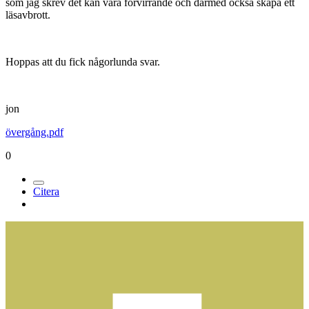
som jag skrev det kan vara förvirrande och därmed också skapa ett
läsavbrott.
Hoppas att du fick någorlunda svar.
jon
övergång.pdf
0
Citera