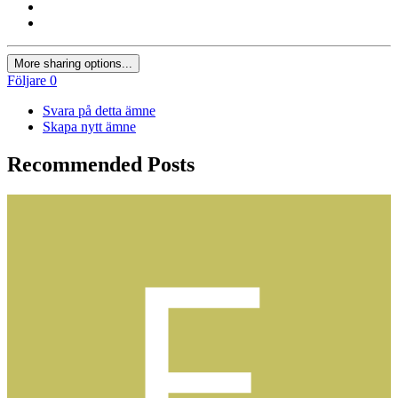
More sharing options...
Följare
0
Svara på detta ämne
Skapa nytt ämne
Recommended Posts